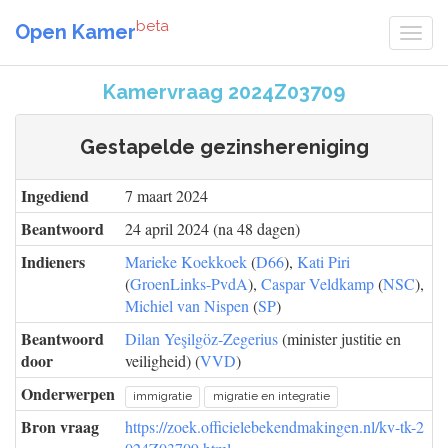
beta
Open Kamer
Kamervraag 2024Z03709
Gestapelde gezinshereniging
Ingediend
7 maart 2024
Beantwoord
24 april 2024 (na 48 dagen)
Indieners
Marieke Koekkoek
(
D66
),
Kati Piri
(
GroenLinks-PvdA
),
Caspar Veldkamp
(
NSC
),
Michiel van Nispen
(
SP
)
Beantwoord
Dilan Yeşilgöz-Zegerius
(minister justitie en
door
veiligheid) (
VVD
)
Onderwerpen
immigratie
migratie en integratie
Bron vraag
https://zoek.officielebekendmakingen.nl/kv-tk-2