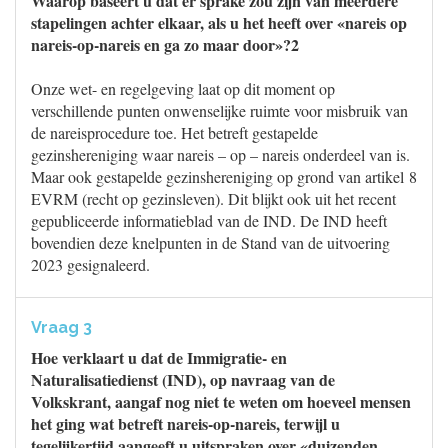
Waarop baseert u dat er sprake zou zijn van meerdere
stapelingen achter elkaar, als u het heeft over «nareis op
nareis-op-nareis en ga zo maar door»?2
Onze wet- en regelgeving laat op dit moment op
verschillende punten onwenselijke ruimte voor misbruik van
de nareisprocedure toe. Het betreft gestapelde
gezinshereniging waar nareis – op – nareis onderdeel van is.
Maar ook gestapelde gezinshereniging op grond van artikel 8
EVRM (recht op gezinsleven). Dit blijkt ook uit het recent
gepubliceerde informatieblad van de IND. De IND heeft
bovendien deze knelpunten in de Stand van de uitvoering
2023 gesignaleerd.
Vraag 3
Hoe verklaart u dat de Immigratie- en
Naturalisatiedienst (IND), op navraag van de
Volkskrant, aangaf nog niet te weten om hoeveel mensen
het ging wat betreft nareis-op-nareis, terwijl u
tegelijkertijd aangeeft u uitspraken over «duizenden