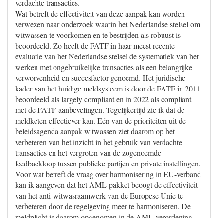
verdachte transacties.
Wat betreft de effectiviteit van deze aanpak kan worden
verwezen naar onderzoek waarin het Nederlandse stelsel om
witwassen te voorkomen en te bestrijden als robuust is
beoordeeld. Zo heeft de FATF in haar meest recente
evaluatie van het Nederlandse stelsel de systematiek van het
werken met ongebruikelijke transacties als een belangrijke
verworvenheid en succesfactor genoemd. Het juridische
kader van het huidige meldsysteem is door de FATF in 2011
beoordeeld als largely compliant en in 2022 als compliant
met de FATF-aanbevelingen. Tegelijkertijd zie ik dat de
meldketen effectiever kan. Eén van de prioriteiten uit de
beleidsagenda aanpak witwassen ziet daarom op het
verbeteren van het inzicht in het gebruik van verdachte
transacties en het vergroten van de zogenoemde
feedbackloop tussen publieke partijen en private instellingen.
Voor wat betreft de vraag over harmonisering in EU-verband
kan ik aangeven dat het AML-pakket beoogt de effectiviteit
van het anti-witwasraamwerk van de Europese Unie te
verbeteren door de regelgeving meer te harmoniseren. De
meldplicht is daarom opgenomen in de AML-verordening,