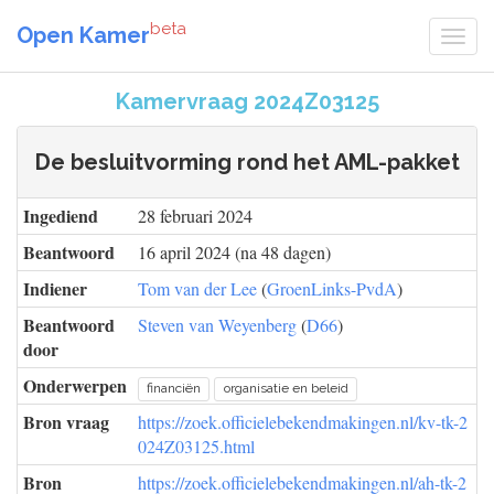
beta
Open Kamer
Kamervraag 2024Z03125
De besluitvorming rond het AML-pakket
Ingediend
28 februari 2024
Beantwoord
16 april 2024 (na 48 dagen)
Indiener
Tom van der Lee
(
GroenLinks-PvdA
)
Beantwoord
Steven van Weyenberg
(
D66
)
door
Onderwerpen
financiën
organisatie en beleid
Bron vraag
https://zoek.officielebekendmakingen.nl/kv-tk-2
024Z03125.html
Bron
https://zoek.officielebekendmakingen.nl/ah-tk-2