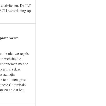
gsactiviteiten. De ILT
 REACH-verordening op
epalen welke
van de nieuwe regels.
en website die
tact opnemen met de
meren via deze
s aan zijn
ie te kunnen geven,
uropese Commissie
taten en dat het