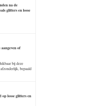
anden na de
s glitters en losse
u aangeven of
hikbaar bij deze
afzonderlijk, bepaald
op losse glitters en