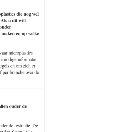
plastics die nog wel
ls u dit wilt
 onder
lt maken en op welke
waar microplastics
De nodige informatie
regels en om zich er
of per branche over de
llen onder de
der de restrictie. De
ner dan 5 mm. Alle