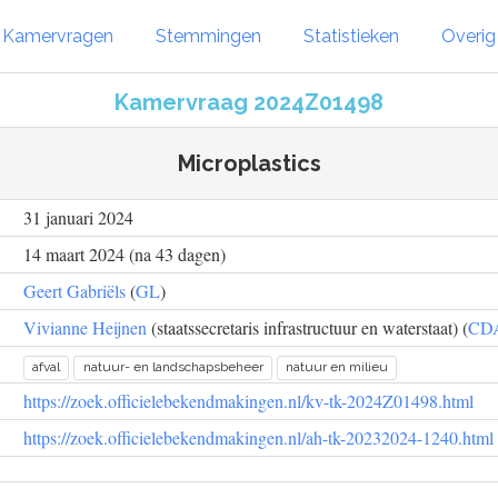
Kamervragen
Stemmingen
Statistieken
Overi
Kamervraag 2024Z01498
Microplastics
31 januari 2024
14 maart 2024 (na 43 dagen)
Geert Gabriëls
(
GL
)
Vivianne Heijnen
(staatssecretaris infrastructuur en waterstaat) (
CD
afval
natuur- en landschapsbeheer
natuur en milieu
https://zoek.officielebekendmakingen.nl/kv-tk-2024Z01498.html
https://zoek.officielebekendmakingen.nl/ah-tk-20232024-1240.html