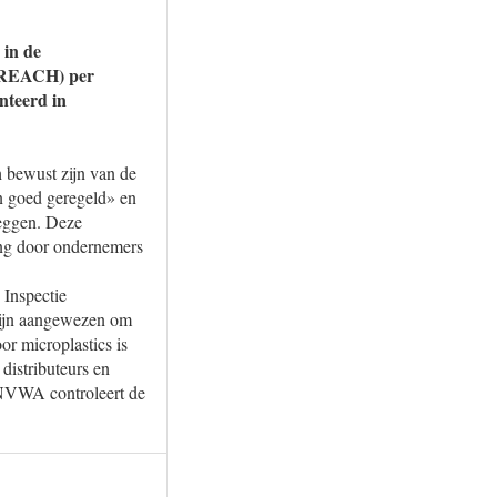
 in de
 (REACH) per
nteerd in
 bewust zijn van de
n goed geregeld» en
leggen. Deze
ing door ondernemers
 Inspectie
zijn aangewezen om
r microplastics is
distributeurs en
 NVWA controleert de