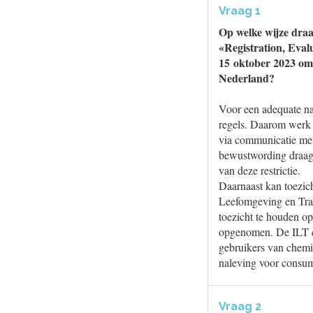
Vraag 1
Op welke wijze draa
«Registration, Eva
15 oktober 2023 om
Nederland?
Voor een adequate na
regels. Daarom werk
via communicatie met
bewustwording draagt
van deze restrictie.
Daarnaast kan toezic
Leefomgeving en Tra
toezicht te houden o
opgenomen. De ILT con
gebruikers van chemi
naleving voor consu
Vraag 2