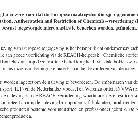
gt u er zorg voor dat de Europese maatregelen die zijn opgenomen
luation, Authorisation and Restriction of Chemicals»-verordening
 bewust toegevoegde microplastics te beperken worden, geïmpleme
leving van Europese regelgeving is het belangrijk dat ondernemers zich
 ik aan goede voorlichting via de REACH-helpdesk «Chemische stoffe
 branches waarop deze restrictie betrekking heeft via stakeholder over
 mijns inziens in belangrijke mate bij aan het bevorderen van de nalev
ht worden ingezet om de naleving te bevorderen. De ambtenaren van de
nsport (ILT) en de Nederlandse Voedsel en Warenautoriteit (NVWA) 
p de naleving van de REACH-verordening, waarin ook deze restrictie voo
troleert daarbij de naleving bij importeurs, fabrikanten, producenten, 
sche producten bestemd voor industrieel en professioneel gebruik. De
mentenproducten.