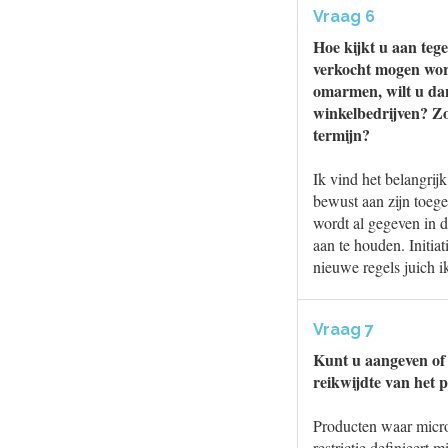
Vraag 6
Hoe kijkt u aan tege
verkocht mogen word
omarmen, wilt u dan
winkelbedrijven? Zo
termijn?
Ik vind het belangrij
bewust aan zijn toege
wordt al gegeven in d
aan te houden. Initia
nieuwe regels juich ik
Vraag 7
Kunt u aangeven of 
reikwijdte van het 
Producten waar microp
restrictie definieert