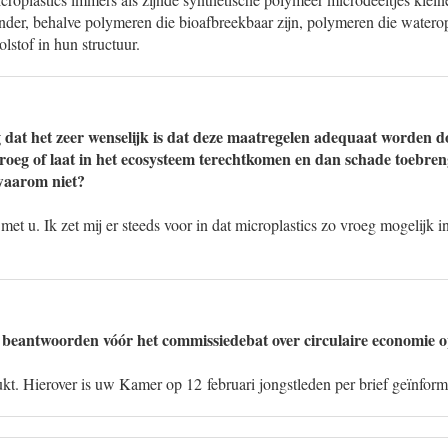
nder, behalve polymeren die bioafbreekbaar zijn, polymeren die waterop
stof in hun structuur.
g dat het zeer wenselijk is dat deze maatregelen adequaat worden 
vroeg of laat in het ecosysteem terechtkomen en dan schade toebre
waarom niet?
 met u. Ik zet mij er steeds voor in dat microplastics zo vroeg mogelijk 
beantwoorden vóór het commissiedebat over circulaire economie o
lukt. Hierover is uw Kamer op 12 februari jongstleden per brief geïnform