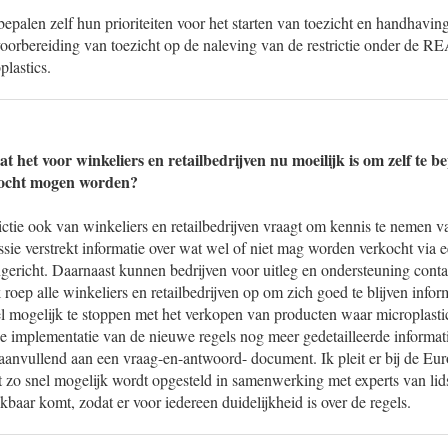
bepalen zelf hun prioriteiten voor het starten van toezicht en handhavin
 voorbereiding van toezicht op de naleving van de restrictie onder de
plastics.
t het voor winkeliers en retailbedrijven nu moeilijk is om zelf te b
kocht mogen worden?
trictie ook van winkeliers en retailbedrijven vraagt om kennis te nemen 
e verstrekt informatie over wat wel of niet mag worden verkocht via e
ingericht. Daarnaast kunnen bedrijven voor uitleg en ondersteuning con
ep alle winkeliers en retailbedrijven op om zich goed te blijven infor
l mogelijk te stoppen met het verkopen van producten waar microplastic
e implementatie van de nieuwe regels nog meer gedetailleerde informat
anvullend aan een vraag-en-antwoord- document. Ik pleit er bij de E
 zo snel mogelijk wordt opgesteld in samenwerking met experts van lids
baar komt, zodat er voor iedereen duidelijkheid is over de regels.