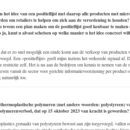
n het idee van een positieflijst met daarop alle producten met micro
en om retailers te helpen om zich aan de verordening te houden? A
 tevens een plan maken om de positieflijst goed kenbaar te maken
 ja, kunt u alvast schetsen op welke manier u het idee concreet wi
k dat er zo snel mogelijk een einde komt aan de verkoop van producten 
voegd. Een «positieflijst» geeft mijns inziens het verkeerde signaal af. 
e restrictie zelf. Het is nu aan de bedrijven om kennis te nemen van de 
tieven vanuit de sector voor gerichte informatievoorziening per product 
 natuurlijk toe.
thermoplastische polymeren (met andere woorden: polystyreen) va
polymerenverbod, dat op 15 oktober 2023 van kracht is geworden?
lastics gemaakt van polystyreen bewust aan zijn toegevoegd, vallen on
 microplastics immers als zijnde synthetische polymeer microdeeltjes klei