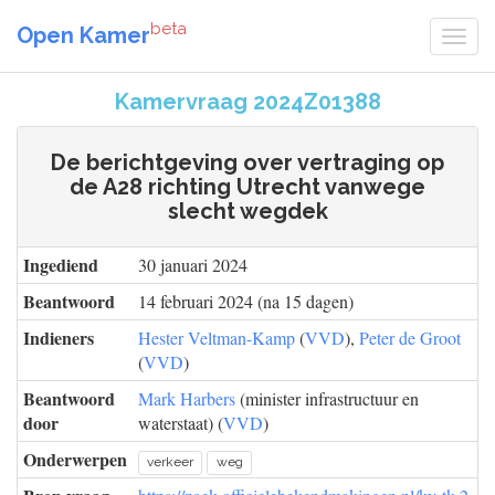
beta
Open Kamer
Kamervraag 2024Z01388
De berichtgeving over vertraging op
de A28 richting Utrecht vanwege
slecht wegdek
Ingediend
30 januari 2024
Beantwoord
14 februari 2024 (na 15 dagen)
Indieners
Hester Veltman-Kamp
(
VVD
),
Peter de Groot
(
VVD
)
Beantwoord
Mark Harbers
(minister infrastructuur en
door
waterstaat) (
VVD
)
Onderwerpen
verkeer
weg