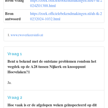
Bron vraag
https://zoek.officielebekendmakingen.nl/kv-tk-2
024Z01388.html
Bron
https://zoek.officielebekendmakingen.nl/ah-tk-2
antwoord
0232024-1032.html
1.
www.rwsverkeersinfo.nl
Vraag 1
Bent u bekend met de ontstane problemen rondom het
wegdek op de A28 tussen Nijkerk en knooppunt
Hoevelaken?1
Ja.
Vraag 2
Hoe vaak is er de afgelopen weken geïnspecteerd op dit