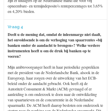
zijn er uitdagers op de Nederlandse markt die voor vrij
opneembare- en termijndeposito’s rentepercentages tot 3,65%
en 4,20% bieden.
Vraag 4
Deelt u de mening dat, omdat de inleenmarge niet daalt,
het onvoldoende is om de verhoging van spaarrentes «bij
banken onder de aandacht te brengen»? Welke verdere
instrumenten heeft u om de druk bij banken op te
voeren?
Mijn ambtsvoorganger heeft in haar periodieke gesprekken
met de president van de Nederlandsche Bank, alsook in de
Eurogroep, haar zorgen over de uitwerking van het ECB-
beleid onder de aandacht gebracht. Ook heeft zij de
Autoriteit Consument & Markt (ACM) gevraagd of er
aanleiding is om onderzoek te doen naar de ontwikkeling
van spaartarieven en de concurrentie in de Nederlandse
spaarmarkt. De ACM heeft daarop besloten een onderzoek te
starten naar de werking van de Nederlandse spaarmarkt. Dit