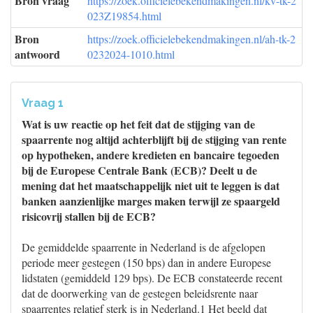
Bron vraag
https://zoek.officielebekendmakingen.nl/kv-tk-2
023Z19854.html
Bron
https://zoek.officielebekendmakingen.nl/ah-tk-2
antwoord
0232024-1010.html
Vraag 1
Wat is uw reactie op het feit dat de stijging van de
spaarrente nog altijd achterblijft bij de stijging van rente
op hypotheken, andere kredieten en bancaire tegoeden
bij de Europese Centrale Bank (ECB)? Deelt u de
mening dat het maatschappelijk niet uit te leggen is dat
banken aanzienlijke marges maken terwijl ze spaargeld
risicovrij stallen bij de ECB?
De gemiddelde spaarrente in Nederland is de afgelopen
periode meer gestegen (150 bps) dan in andere Europese
lidstaten (gemiddeld 129 bps). De ECB constateerde recent
dat de doorwerking van de gestegen beleidsrente naar
spaarrentes relatief sterk is in Nederland.1 Het beeld dat