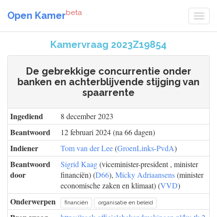
beta
Open Kamer
Kamervraag 2023Z19854
De gebrekkige concurrentie onder
banken en achterblijvende stijging van
spaarrente
Ingediend
8 december 2023
Beantwoord
12 februari 2024 (na 66 dagen)
Indiener
Tom van der Lee
(
GroenLinks-PvdA
)
Beantwoord
Sigrid Kaag
(viceminister-president , minister
door
financiën) (
D66
),
Micky Adriaansens
(minister
economische zaken en klimaat) (
VVD
)
Onderwerpen
financiën
organisatie en beleid