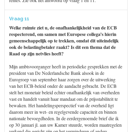
rentes. Zie ook het antwoord op vraag 1 en 11.
Vraag 11
Welke ruimte ziet u, de onafhankelijkheid van de ECB
respecterend, om samen met Europese collega’s hierin
gemeenschappelijk op te trekken, omdat dit uiteindelijk
ook de belastingbetaler raakt? Is dit een thema dat de
Raad op zijn netvlies heeft?
Mijn ambtsvoorganger heeft in periodieke gesprekken met de
president van De Nederlandsche Bank alsook in de
Eurogroep van september haar zorgen over de uitwerking
van het ECB-beleid onder de aandacht gebracht. De ECB
stelt het monetair beleid echter onafhankelijk van overheden
vast en handelt vanuit haar mandaat om de prijsstabiliteit te
bewaken. Het handelingsperspectief van de overheid ligt
daarom meer in wet- en regelgevende capaciteit en binnen
nationale bevoegdheden. In de eerdergenoemde brief die ik
op 30 januari jl. aan uw Kamer stuurde, worden maatregelen
verkend die gericht zijn op het verminderen of anders