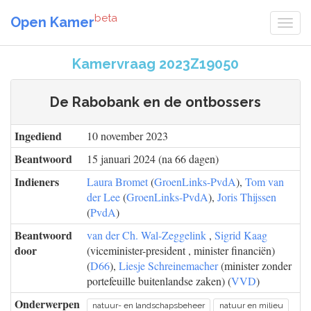
beta
Open Kamer
Kamervraag 2023Z19050
De Rabobank en de ontbossers
Ingediend
10 november 2023
Beantwoord
15 januari 2024 (na 66 dagen)
Indieners
Laura Bromet
(
GroenLinks-PvdA
),
Tom van
der Lee
(
GroenLinks-PvdA
),
Joris Thijssen
(
PvdA
)
Beantwoord
van der Ch. Wal-Zeggelink
,
Sigrid Kaag
door
(viceminister-president , minister financiën)
(
D66
),
Liesje Schreinemacher
(minister zonder
portefeuille buitenlandse zaken) (
VVD
)
Onderwerpen
natuur- en landschapsbeheer
natuur en milieu