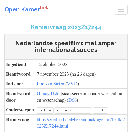
beta
Open Kamer
Kamervraag 2023Z17244
Nederlandse speelfilms met amper
internationaal succes
Ingediend
12 oktober 2023
Beantwoord
7 november 2023 (na 26 dagen)
Indiener
Pim van Strien
(
VVD
)
Beantwoord
Gunay Uslu
(staatssecretaris onderwijs, cultuur
door
en wetenschap) (
D66
)
Onderwerpen
cultuur
cultuur en recreatie
media
Bron vraag
https://zoek.officielebekendmakingen.nl/kv-tk-2
023Z17244.html