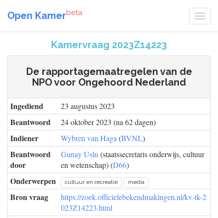
beta
Open Kamer
Kamervraag 2023Z14223
De rapportagemaatregelen van de
NPO voor Ongehoord Nederland
Ingediend
23 augustus 2023
Beantwoord
24 oktober 2023 (na 62 dagen)
Indiener
Wybren van Haga
(
BVNL
)
Beantwoord
Gunay Uslu
(staatssecretaris onderwijs, cultuur
door
en wetenschap) (
D66
)
Onderwerpen
cultuur en recreatie
media
Bron vraag
https://zoek.officielebekendmakingen.nl/kv-tk-2
023Z14223.html