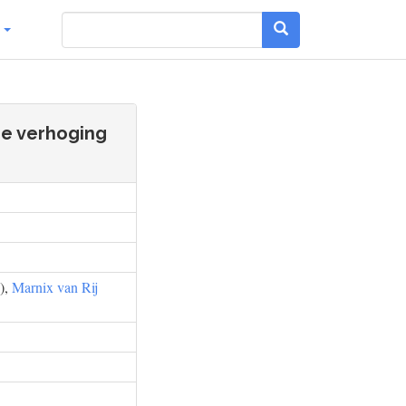
g
se verhoging
),
Marnix van Rij