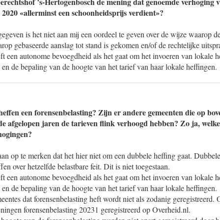
 Gerechtshof ’s-Hertogenbosch de mening dat genoemde verhoging 
n 2020 «allerminst een schoonheidsprijs verdient»?
gegeven is het niet aan mij een oordeel te geven over de wijze waarop d
rop gebaseerde aanslag tot stand is gekomen en/of de rechtelijke uitspr
t een autonome bevoegdheid als het gaat om het invoeren van lokale h
 en de bepaling van de hoogte van het tarief van haar lokale heffingen.
effen een forensenbelasting? Zijn er andere gemeenten die op bo
 de afgelopen jaren de tarieven flink verhoogd hebben? Zo ja, welke
hogingen?
t aan op te merken dat het hier niet om een dubbele heffing gaat. Dubbele
n over hetzelfde belastbare feit. Dit is niet toegestaan.
t een autonome bevoegdheid als het gaat om het invoeren van lokale h
 en de bepaling van de hoogte van het tarief van haar lokale heffingen.
eentes dat forensenbelasting heft wordt niet als zodanig geregistreerd. 
ningen forensenbelasting 20231 geregistreerd op Overheid.nl.