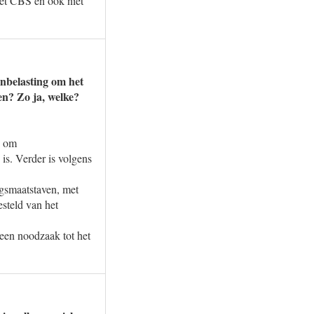
het CBS en ook niet
enbelasting om het
en? Zo ja, welke?
d om
is. Verder is volgens
ngsmaatstaven, met
esteld van het
geen noodzaak tot het