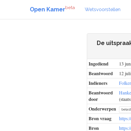
beta
Open Kamer
Wetsvoorstellen
De uitspraa
Ingediend
13 jun
Beantwoord
12 jul
Indieners
Folker
Beantwoord
Hanke
door
(staats
Onderwerpen
belas
Bron vraag
https:
Bron
https: