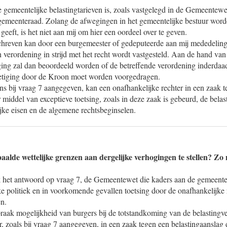
e gemeentelijke belastingtarieven is, zoals vastgelegd in de Gemeentew
emeenteraad. Zolang de afwegingen in het gemeentelijke bestuur wor
geeft, is het niet aan mij om hier een oordeel over te geven.
schreven kan door een burgemeester of gedeputeerde aan mij mededelin
en verordening in strijd met het recht wordt vastgesteld. Aan de hand van
ging zal dan beoordeeld worden of de betreffende verordening inderdaad 
nietiging door de Kroon moet worden voorgedragen.
ens bij vraag 7 aangegeven, kan een onafhankelijke rechter in een zaak 
 middel van exceptieve toetsing, zoals in deze zaak is gebeurd, de belas
ijke eisen en de algemene rechtsbeginselen.
alde wettelijke grenzen aan dergelijke verhogingen te stellen? Zo
k het antwoord op vraag 7, de Gemeentewet die kaders aan de gemeente
ke politiek en in voorkomende gevallen toetsing door de onafhankelijke
n.
raak mogelijkheid van burgers bij de totstandkoming van de belastingv
r, zoals bij vraag 7 aangegeven, in een zaak tegen een belastingaanslag