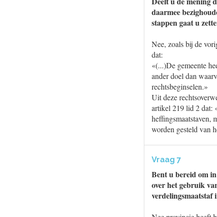
Deelt u de mening d
daarmee bezighouden
stappen gaat u zett
Nee, zoals bij de vor
dat:
«(...)De gemeente hee
ander doel dan waarv
rechtsbeginselen.»
Uit deze rechtsoverw
artikel 219 lid 2 dat
heffingsmaatstaven, m
worden gesteld van h
Vraag 7
Bent u bereid om in
over het gebruik va
verdelingsmaatstaf 
Nee provincie heeft h