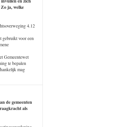
invullen en zich
Zo ja, welke
echtsoverweging 4.12
t gebruikt voor een
emene
 met Gemeentewet
ning te bepalen
fhankelijk mag
 van de gemeenten
draagkracht als
lastingverordening