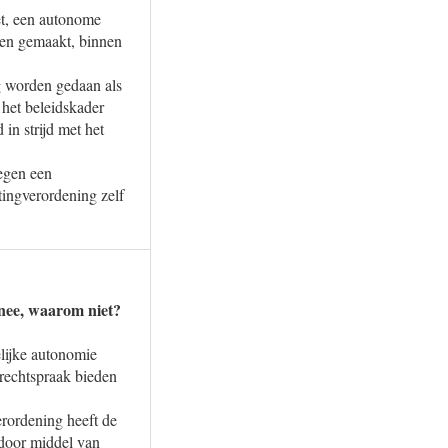
et, een autonome
den gemaakt, binnen
g worden gedaan als
 het beleidskader
in strijd met het
tegen een
tingverordening zelf
 nee, waarom niet?
lijke autonomie
 rechtspraak bieden
erordening heeft de
 door middel van