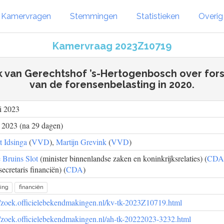
Kamervragen
Stemmingen
Statistieken
Overi
Kamervraag 2023Z10719
k van Gerechtshof ’s-Hertogenbosch over for
van de forensenbelasting in 2020.
i 2023
i 2023 (na 29 dagen)
t Idsinga
(
VVD
),
Martijn Grevink
(
VVD
)
 Bruins Slot
(minister binnenlandse zaken en koninkrijksrelaties) (
CDA
secretaris financiën) (
CDA
)
ting
financiën
//zoek.officielebekendmakingen.nl/kv-tk-2023Z10719.html
//zoek.officielebekendmakingen.nl/ah-tk-20222023-3232.html