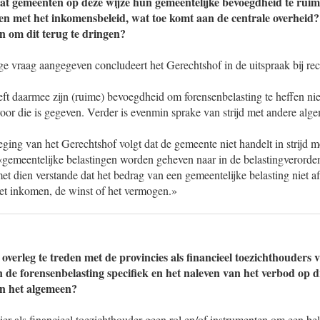
at gemeenten op deze wijze hun gemeentelijke bevoegdheid te ruim 
 met het inkomensbeleid, wat toe komt aan de centrale overheid? 
en om dit terug te dringen?
ige vraag aangegeven concludeert het Gerechtshof in de uitspraak bij r
ft daarmee zijn (ruime) bevoegdheid om forensenbelasting te heffen nie
oor die is gegeven. Verder is evenmin sprake van strijd met andere alg
eging van het Gerechtshof volgt dat de gemeente niet handelt in strijd
: «gemeentelijke belastingen worden geheven naar in de belastingverorde
et dien verstande dat het bedrag van een gemeentelijke belasting niet a
et inkomen, de winst of het vermogen.»
 overleg te treden met de provincies als financieel toezichthouders
n de forensenbelasting specifiek en het naleven van het verbod op 
in het algemeen?
ier als financieel toezichthouder geen rol en/of instrumenten om een be