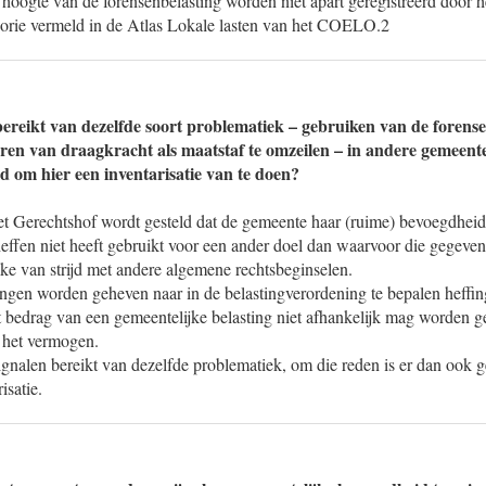
hoogte van de forensenbelasting worden niet apart geregistreerd door 
egorie vermeld in de Atlas Lokale lasten van het COELO.2
ereikt van dezelfde soort problematiek – gebruiken van de forens
ren van draagkracht als maatstaf te omzeilen – in andere gemeent
d om hier een inventarisatie van te doen?
het Gerechtshof wordt gesteld dat de gemeente haar (ruime) bevoegdhei
heffen niet heeft gebruikt voor een ander doel dan waarvoor die gegeven 
ke van strijd met andere algemene rechtsbeginselen.
ingen worden geheven naar in de belastingverordening te bepalen heffi
t bedrag van een gemeentelijke belasting niet afhankelijk mag worden g
 het vermogen.
gnalen bereikt van dezelfde problematiek, om die reden is er dan ook 
isatie.