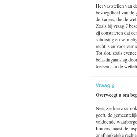
Het vaststellen van d
bevoegdheid van de g
de kaders, die de wet 
Zoals bij vraag 7 be
zij constateren dat e
schorsing en vernieti
recht is en voor ver
Tot slot, zoals evene
belastingaanslag door
toetsen aan de wettel
Vraag 9
Overweegt u om bepa
Nee, zie hiervoor oo
geeft, de gemeentelij
voldoende waarborge
Immers, naast de insp
onafhankelijke rechte