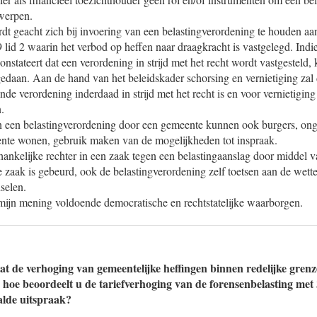
rwerpen.
t geacht zich bij invoering van een belastingverordening te houden 
 lid 2 waarin het verbod op heffen naar draagkracht is vastgelegd. Ind
onstateert dat een verordening in strijd met het recht wordt vastgesteld,
daan. Aan de hand van het beleidskader schorsing en vernietiging zal
nde verordening inderdaad in strijd met het recht is en voor vernietigi
.
an een belastingverordening door een gemeente kunnen ook burgers, ong
nte wonen, gebruik maken van de mogelijkheden tot inspraak.
hankelijke rechter in een zaak tegen een belastingaanslag door middel v
ze zaak is gebeurd, ook de belastingverordening zelf toetsen aan de wette
selen.
 mijn mening voldoende democratische en rechtstatelijke waarborgen.
at de verhoging van gemeentelijke heffingen binnen redelijke grenz
, hoe beoordeelt u de tariefverhoging van de forensenbelasting met
alde uitspraak?