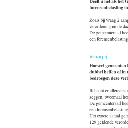
Deelt u net als het
forensenbelasting i
Zoals bij vraag 2 aan
verordening en de daa
De gemeenteraad heef
een forensenbelasting
Vraag 4
Hoeveel gemeenten h
dubbel heffen of in
bedroegen deze ver
Ik hecht er allereers
zeggen, tweemaal heffe
De gemeenteraad heef
een forensenbelasting
Het exacte aantal gem
129 geldende verorde