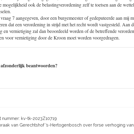
de mogelijkheid ook de belastingverordening zelf te toetsen aan de wettel
selen.
bij vraag 7 aangegeven, door een burgemeester of gedeputeerde aan mij
teren dat een verordening in strijd met het recht wordt vastgesteld. Aan 
g en vernietiging zal dan beoordeeld worden of de betreffende verorde
is en voor vernietiging door de Kroon moet worden voorgedragen.
 afzonderlijk beantwoorden?
 nummer: kv-tk-2023Z10719
itspraak van Gerechtshof ’s-Hertogenbosch over forse verhoging va