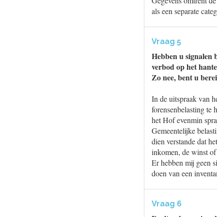
Gegevens omtrent de 
als een separate cat
Vraag 5
Hebben u signalen b
verbod op het hante
Zo nee, bent u berei
In de uitspraak van 
forensenbelasting te 
het Hof evenmin spra
Gemeentelijke belast
dien verstande dat he
inkomen, de winst of
Er hebben mij geen si
doen van een inventar
Vraag 6