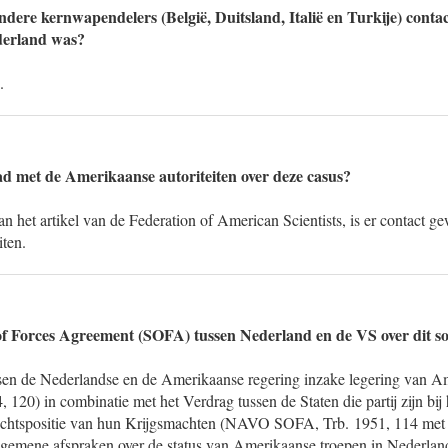
ndere kernwapendelers (België, Duitsland, Italië en Turkije) conta
ederland was?
.
ad met de Amerikaanse autoriteiten over deze casus?
an het artikel van de Federation of American Scientists, is er contact g
iten.
 of Forces Agreement (SOFA) tussen Nederland en de VS over dit s
sen de Nederlandse en de Amerikaanse regering inzake legering van A
 120) in combinatie met het Verdrag tussen de Staten die partij zijn bij
chtspositie van hun Krijgsmachten (NAVO SOFA, Trb. 1951, 114 met v
lgemene afspraken over de status van Amerikaanse troepen in Nederlan