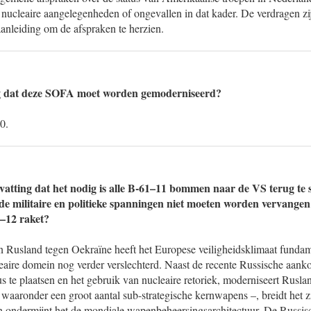
p nucleaire aangelegenheden of ongevallen in dat kader. De verdragen zi
anleiding om de afspraken te herzien.
ng dat deze SOFA moet worden gemoderniseerd?
0.
pvatting dat het nodig is alle B-61–11 bommen naar de VS terug te 
n de militaire en politieke spanningen niet moeten worden vervange
–12 raket?
an Rusland tegen Oekraïne heeft het Europese veiligheidsklimaat funda
cleaire domein nog verder verslechterd. Naast de recente Russische aan
 te plaatsen en het gebruik van nucleaire retoriek, moderniseert Rusland
aaronder een groot aantal sub-strategische kernwapens –, breidt het zi
 ondermijnt het de mondiale wapenbeheersingsarchitectuur. De Russis