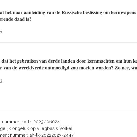
at het naar aanleiding van de Russische beslissing om kernwapens 
erende daad is?
2.
ng dat het gebruiken van derde landen door kernmachten om hun k
der van de wereldvrede ontmoedigd zou moeten worden? Zo nee, w
2.
 nummer: kv-tk-2023Z06024
ogelijk ongeluk op vliegbasis Volkel
ent nummer: ah-tk-20222023-2447