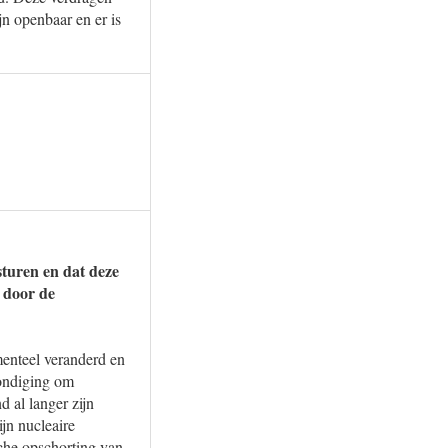
jn openbaar en er is
sturen en dat deze
n door de
menteel veranderd en
kondiging om
 al langer zijn
jn nucleaire
che opschorting van