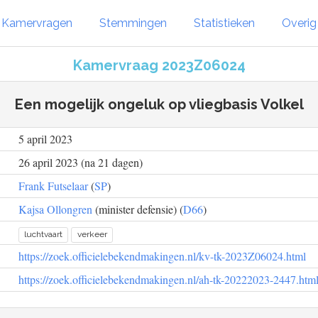
Kamervragen
Stemmingen
Statistieken
Overi
Kamervraag 2023Z06024
Een mogelijk ongeluk op vliegbasis Volkel
5 april 2023
26 april 2023 (na 21 dagen)
Frank Futselaar
(
SP
)
Kajsa Ollongren
(minister defensie) (
D66
)
luchtvaart
verkeer
https://zoek.officielebekendmakingen.nl/kv-tk-2023Z06024.html
https://zoek.officielebekendmakingen.nl/ah-tk-20222023-2447.htm