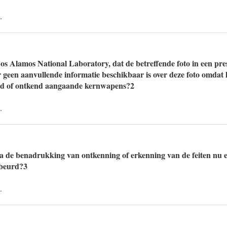
.
 Los Alamos National Laboratory, dat de betreffende foto in een pres
er geen aanvullende informatie beschikbaar is over deze foto omdat h
end of ontkend aangaande kernwapens?2
.
de benadrukking van ontkenning of erkenning van de feiten nu ex
ebeurd?3
.