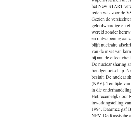
het New START-verdra
reden was voor de VS
Gezien de verslechter
geloofwaardige en eff
wereld zonder kernwa
en ontwapening aanzi
blijft nucleaire afsc
van de inzet van ke
bij aan de effectivit
De nuclear sharing a
bondgenootschap. Ned
besluit. De nuclear s
(NPV). Ten tijde van
in die onderhandelin
Het recentelijk door
inwerkingstelling va
1994. Daarmee gaf Be
NPV. De Russische aan