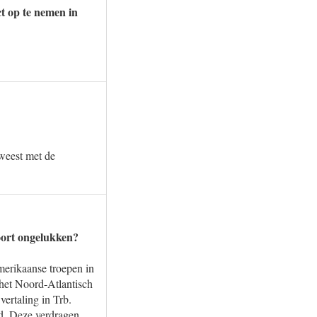
ct op te nemen in
eweest met de
oort ongelukken?
merikaanse troepen in
 het Noord-Atlantisch
ertaling in Trb.
d. Deze verdragen