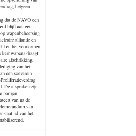
erdrag, hetgeen
elang dat de NAVO een
rd blijft aan een
et op wapenbeheersing
leaire alliantie en
wicht en het voorkomen
e kernwapens draagt
aire afschrikking.
dediging van het
an een soeverein
Proliferatieverdrag
. De afspraken zijn
 partijen.
ateert van na de
st Memorandum van
staat lid van het
tabiliserend.