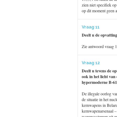
zien niet specifiek o
op dit moment geen a
Vraag 11
Deelt u de opvatti
Zie antwoord vraag 1
Vraag 12
Deelt u tevens de o
ook in het licht va
hypermoderne B-61
De illegale oorlog v
de situatie in het nu
kernwapens in Belarus
kernwapenarsenaal – w
wapensystemen uit en