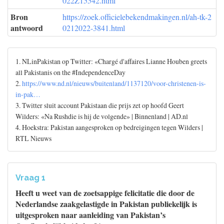
022Z15542.html
Bron
https://zoek.officielebekendmakingen.nl/ah-tk-2
antwoord
0212022-3841.html
1. NLinPakistan op Twitter: «Chargé d'affaires Lianne Houben greets
all Pakistanis on the #IndependenceDay
2.
https://www.nd.nl/nieuws/buitenland/1137120/voor-christenen-is-
in-pak…
3. Twitter sluit account Pakistaan die prijs zet op hoofd Geert
Wilders: «Na Rushdie is hij de volgende» | Binnenland | AD.nl
4. Hoekstra: Pakistan aangesproken op bedreigingen tegen Wilders |
RTL Nieuws
Vraag 1
Heeft u weet van de zoetsappige felicitatie die door de
Nederlandse zaakgelastigde in Pakistan publiekelijk is
uitgesproken naar aanleiding van Pakistan’s