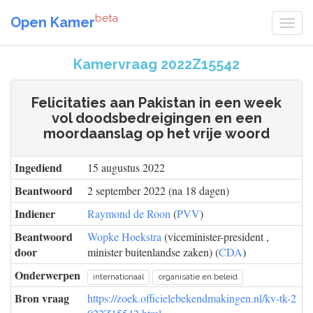
beta
Open Kamer
Kamervraag 2022Z15542
Felicitaties aan Pakistan in een week
vol doodsbedreigingen en een
moordaanslag op het vrije woord
Ingediend
15 augustus 2022
Beantwoord
2 september 2022 (na 18 dagen)
Indiener
Raymond de Roon
(
PVV
)
Beantwoord
Wopke Hoekstra
(viceminister-president ,
door
minister buitenlandse zaken) (
CDA
)
Onderwerpen
internationaal
organisatie en beleid
Bron vraag
https://zoek.officielebekendmakingen.nl/kv-tk-2