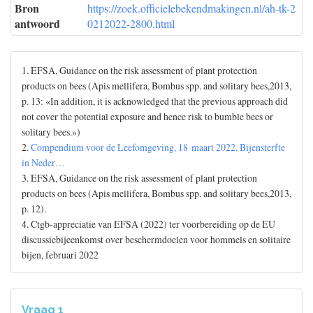
Bron
https://zoek.officielebekendmakingen.nl/ah-tk-2
antwoord
0212022-2800.html
1. EFSA, Guidance on the risk assessment of plant protection
products on bees (Apis mellifera, Bombus spp. and solitary bees,2013,
p. 13: «In addition, it is acknowledged that the previous approach did
not cover the potential exposure and hence risk to bumble bees or
solitary bees.»)
2.
Compendium voor de Leefomgeving, 18 maart 2022, Bijensterfte
in Neder…
3. EFSA, Guidance on the risk assessment of plant protection
products on bees (Apis mellifera, Bombus spp. and solitary bees,2013,
p. 12).
4. Ctgb-appreciatie van EFSA (2022) ter voorbereiding op de EU
discussiebijeenkomst over beschermdoelen voor hommels en solitaire
bijen, februari 2022
Vraag 1