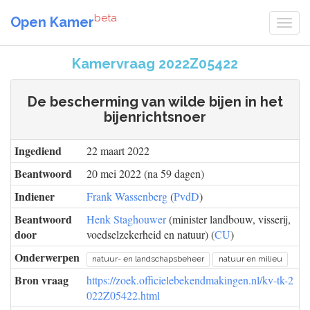
beta
Open Kamer
Kamervraag 2022Z05422
De bescherming van wilde bijen in het
bijenrichtsnoer
Ingediend
22 maart 2022
Beantwoord
20 mei 2022 (na 59 dagen)
Indiener
Frank Wassenberg
(
PvdD
)
Beantwoord
Henk Staghouwer
(minister landbouw, visserij,
door
voedselzekerheid en natuur) (
CU
)
Onderwerpen
natuur- en landschapsbeheer
natuur en milieu
Bron vraag
https://zoek.officielebekendmakingen.nl/kv-tk-2
022Z05422.html