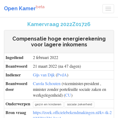
beta
Open Kamer
Kamervraag 2022Z01726
Compensatie hoge energierekening
voor lagere inkomens
Ingediend
2 februari 2022
Beantwoord
21 maart 2022 (na 47 dagen)
Indiener
Gijs van Dijk
(
PvdA
)
Beantwoord
Carola Schouten
(viceminister-president ,
door
minister zonder portefeuille sociale zaken en
werkgelegenheid) (
CU
)
Onderwerpen
gezin en kinderen
sociale zekerheid
Bron vraag
https://zoek.officielebekendmakingen.nl/kv-tk-2