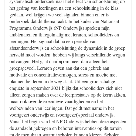
systematisch onderzoek naar het effect van schoolsluiting op
het gedrag van leerlingen na een schoolsluiting in de klas
gedaan, wel krijgen we veel signalen binnen en er is
onderzoek dat dit thema raakt. In het kader van Nationaal
Programma Onderwijs (NP Onderwijs) spreken mijn
ambtenaren en ik regelmatig met leraren, schoolleiders en
leerlingen. Het signaal dat na een periode van
afstandsonderwijs en schoolsluiting de dynamiek in de groep
hersteld moet worden, hebben wij langs verschillende wegen
ontvangen. Het gaat daarbij om meer dan alleen het
groepsgevoel. Leraren geven aan dat een gebrek aan
motivatie en concentratievermogen, stress en moeite met
plannen het leren in de weg staat. Uit een grootschalige
enquête in september 2021 blijkt dat schoolleiders zich niet
alleen zorgen maken over de leerprestaties op de kernvakken,
maar ook over de executieve vaardigheden en het
welbevinden van leerlingen. Dat geldt met name in het
voortgezet onderwijs en (voortgezet)speciaal onderwijs.
Vanaf het begin van het NP Onderwijs hebben deze aspecten
de aandacht gekregen en behoren interventies op dit terrein
tot de menukaart waaruit scholen kunnen kiezen. Scholen