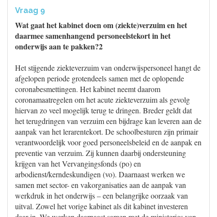
Vraag 9
Wat gaat het kabinet doen om (ziekte)verzuim en het
daarmee samenhangend personeelstekort in het
onderwijs aan te pakken?2
Het stijgende ziekteverzuim van onderwijspersoneel hangt de
afgelopen periode grotendeels samen met de oplopende
coronabesmettingen. Het kabinet neemt daarom
coronamaatregelen om het acute ziekteverzuim als gevolg
hiervan zo veel mogelijk terug te dringen. Breder geldt dat
het terugdringen van verzuim een bijdrage kan leveren aan de
aanpak van het lerarentekort. De schoolbesturen zijn primair
verantwoordelijk voor goed personeelsbeleid en de aanpak en
preventie van verzuim. Zij kunnen daarbij ondersteuning
krijgen van het Vervangingsfonds (po) en
arbodienst/kerndeskundigen (vo). Daarnaast werken we
samen met sector- en vakorganisaties aan de aanpak van
werkdruk in het onderwijs – een belangrijke oorzaak van
uitval. Zowel het vorige kabinet als dit kabinet investeren
daar in. We werken daarnaast samen met de ministeries van