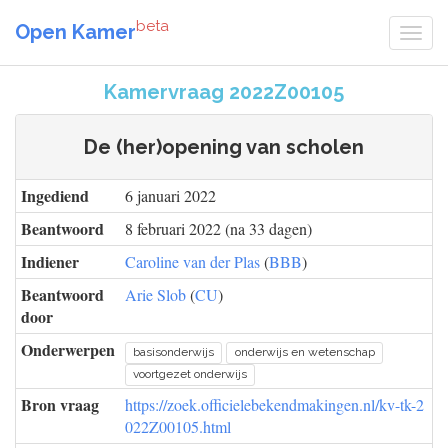
beta
Open Kamer
Kamervraag 2022Z00105
De (her)opening van scholen
Ingediend
6 januari 2022
Beantwoord
8 februari 2022 (na 33 dagen)
Indiener
Caroline van der Plas
(
BBB
)
Beantwoord
Arie Slob
(
CU
)
door
Onderwerpen
basisonderwijs
onderwijs en wetenschap
voortgezet onderwijs
Bron vraag
https://zoek.officielebekendmakingen.nl/kv-tk-2
022Z00105.html