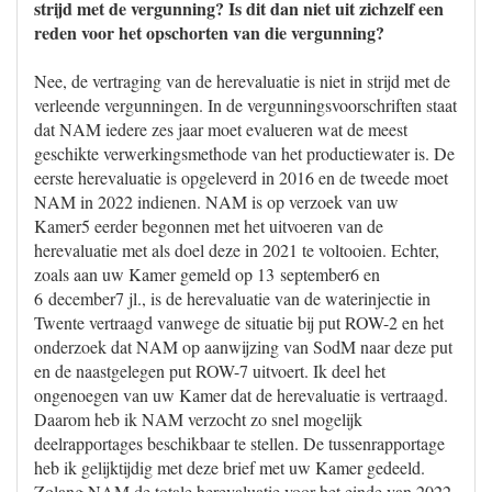
strijd met de vergunning? Is dit dan niet uit zichzelf een
reden voor het opschorten van die vergunning?
Nee, de vertraging van de herevaluatie is niet in strijd met de
verleende vergunningen. In de vergunningsvoorschriften staat
dat NAM iedere zes jaar moet evalueren wat de meest
geschikte verwerkingsmethode van het productiewater is. De
eerste herevaluatie is opgeleverd in 2016 en de tweede moet
NAM in 2022 indienen. NAM is op verzoek van uw
Kamer5 eerder begonnen met het uitvoeren van de
herevaluatie met als doel deze in 2021 te voltooien. Echter,
zoals aan uw Kamer gemeld op 13 september6 en
6 december7 jl., is de herevaluatie van de waterinjectie in
Twente vertraagd vanwege de situatie bij put ROW-2 en het
onderzoek dat NAM op aanwijzing van SodM naar deze put
en de naastgelegen put ROW-7 uitvoert. Ik deel het
ongenoegen van uw Kamer dat de herevaluatie is vertraagd.
Daarom heb ik NAM verzocht zo snel mogelijk
deelrapportages beschikbaar te stellen. De tussenrapportage
heb ik gelijktijdig met deze brief met uw Kamer gedeeld.
Zolang NAM de totale herevaluatie voor het einde van 2022