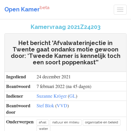
beta
Open Kamer
Kamervraag 2021Z24203
Het bericht 'Afvalwaterinjectie in
Twente gaat ondanks motie gewoon
door: ‘Tweede Kamer is kennelijk toch
een soort poppenkast''
Ingediend
24 december 2021
Beantwoord
7 februari 2022 (na 45 dagen)
Indiener
Suzanne Kröger
(
GL
)
Beantwoord
Stef Blok
(
VVD
)
door
Onderwerpen
afval
natuur en milieu
organisatie en beleid
water