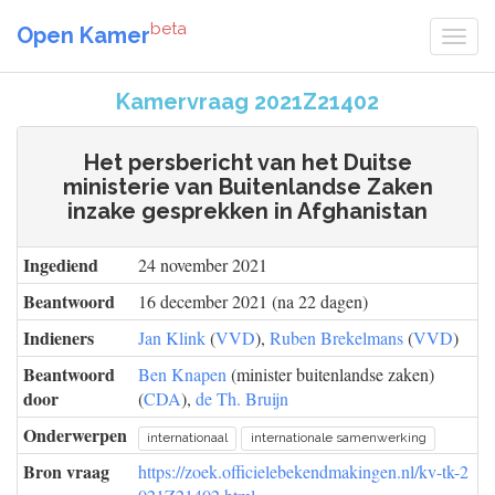
beta
Open Kamer
Kamervraag 2021Z21402
Het persbericht van het Duitse
ministerie van Buitenlandse Zaken
inzake gesprekken in Afghanistan
Ingediend
24 november 2021
Beantwoord
16 december 2021 (na 22 dagen)
Indieners
Jan Klink
(
VVD
),
Ruben Brekelmans
(
VVD
)
Beantwoord
Ben Knapen
(minister buitenlandse zaken)
door
(
CDA
),
de Th. Bruijn
Onderwerpen
internationaal
internationale samenwerking
Bron vraag
https://zoek.officielebekendmakingen.nl/kv-tk-2