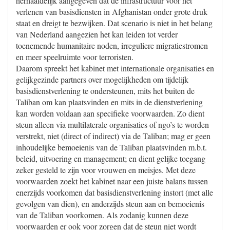
herhaaldelijk aangegeven dat de infrastructuur voor het
verlenen van basisdiensten in Afghanistan onder grote druk
staat en dreigt te bezwijken. Dat scenario is niet in het belang
van Nederland aangezien het kan leiden tot verder
toenemende humanitaire noden, irreguliere migratiestromen
en meer speelruimte voor terroristen.
Daarom spreekt het kabinet met internationale organisaties en
gelijkgezinde partners over mogelijkheden om tijdelijk
basisdienstverlening te ondersteunen, mits het buiten de
Taliban om kan plaatsvinden en mits in de dienstverlening
kan worden voldaan aan specifieke voorwaarden. Zo dient
steun alleen via multilaterale organisaties of ngo’s te worden
verstrekt, niet (direct of indirect) via de Taliban; mag er geen
inhoudelijke bemoeienis van de Taliban plaatsvinden m.b.t.
beleid, uitvoering en management; en dient gelijke toegang
zeker gesteld te zijn voor vrouwen en meisjes. Met deze
voorwaarden zoekt het kabinet naar een juiste balans tussen
enerzijds voorkomen dat basisdienstverlening instort (met alle
gevolgen van dien), en anderzijds steun aan en bemoeienis
van de Taliban voorkomen. Als zodanig kunnen deze
voorwaarden er ook voor zorgen dat de steun niet wordt