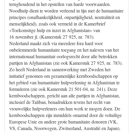
terughoudend in het opstellen van harde voorwaarden.
Noodhulp dient te worden verleend in lijn met de humanitaire
principes (onafhankelijkheid, onpartijdigheid, neutraliteit en
menselijkheid), zoals ook vermeld in de Kamerbrief
«Toekomstige hulp en inzet in Afghanistan» van
16 november jl. (Kamerstuk 27 925, nr. 783).
Nederland maakt zich via meerdere fora hard voor
onbelemmerde humanitaire toegang en het naleven van het
internationaal humanitair oorlogsrecht door alle betrokken
partijen in Afghanistan (zie ook Kamerstuk 27 925, nr. 783).
Zo heeft Nederland in samenwerking met Zweden het
initiatief genomen om gezamenlijke kernboodschappen op
het gebied van humanitaire hulpverlening in Afghanistan te
formuleren (zie ook Kamerstuk 21 501-04, nr. 241). Deze
kernboodschappen, gericht aan alle partijen in Afghanistan,
inclusief de Taliban, benadrukken tevens het recht van
vrouwelijke hulpverleners om hun werk te mogen doen. De
kernboodschappen zijn inmiddels omarmd door de voltallige
Europese Unie en andere grote humanitaire donoren (VK,
VS, Canada, Noorwegen, Zwitserland, Australië en Japan).