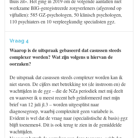
thuis zit». Het ging in 2019 om de volgende aantallen niet
werkzame BIG-geregistreerde zorgverleners (afgerond op
vijftallen): 585 GZ-psychologen, 50 klinisch psychologen,
110 psychiaters en 10 verpleegkundig specialisten ggz.
Vraag 4
Waarop is de uitspraak gebaseerd dat casussen steeds
complexer worden? Wat zijn volgens u hiervan de
oorzaken?
De uitspraak dat casussen steeds complexer worden kan ik
niet staven. De cijfers met betrekking tot (de instroom en) de
wachttijden in de ggz – die de NZa periodiek met mij deelt
en waarover ik u meest recent heb geïnformeerd met mijn
brief van 12 juli jl.3 – worden uitgesplitst naar
diagnosegroep, waarbij complexiteit geen variabele is.
Evident is wel dat de vraag naar (specialistische & basis) ggz
blijft toenemen4. Dit is ook terug te zien in de gemiddelde
wachttijden.