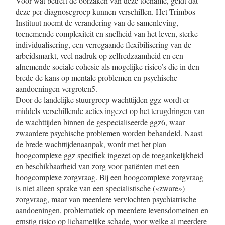
Voor wat betreft de oorzaken van deze toename, geldt dat
deze per diagnosegroep kunnen verschillen. Het Trimbos
Instituut noemt de verandering van de samenleving,
toenemende complexiteit en snelheid van het leven, sterke
individualisering, een verregaande flexibilisering van de
arbeidsmarkt, veel nadruk op zelfredzaamheid en een
afnemende sociale cohesie als mogelijke risico’s die in den
brede de kans op mentale problemen en psychische
aandoeningen vergroten5.
Door de landelijke stuurgroep wachttijden ggz wordt er
middels verschillende acties ingezet op het terugdringen van
de wachttijden binnen de gespecialiseerde ggz6, waar
zwaardere psychische problemen worden behandeld. Naast
de brede wachttijdenaanpak, wordt met het plan
hoogcomplexe ggz specifiek ingezet op de toegankelijkheid
en beschikbaarheid van zorg voor patiënten met een
hoogcomplexe zorgvraag. Bij een hoogcomplexe zorgvraag
is niet alleen sprake van een specialistische («zware»)
zorgvraag, maar van meerdere vervlochten psychiatrische
aandoeningen, problematiek op meerdere levensdomeinen en
ernstig risico op lichamelijke schade, voor welke al meerdere