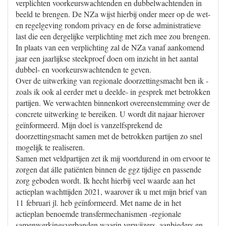
verplichten voorkeurswachtenden en dubbelwachtenden in
beeld te brengen. De NZa wijst hierbij onder meer op de wet-
en regelgeving rondom privacy en de forse administratieve
last die een dergelijke verplichting met zich mee zou brengen.
In plaats van een verplichting zal de NZa vanaf aankomend
jaar een jaarlijkse steekproef doen om inzicht in het aantal
dubbel- en voorkeurswachtenden te geven.
Over de uitwerking van regionale doorzettingsmacht ben ik -
zoals ik ook al eerder met u deelde- in gesprek met betrokken
partijen. We verwachten binnenkort overeenstemming over de
concrete uitwerking te bereiken. U wordt dit najaar hierover
geïnformeerd. Mijn doel is vanzelfsprekend de
doorzettingsmacht samen met de betrokken partijen zo snel
mogelijk te realiseren.
Samen met veldpartijen zet ik mij voortdurend in om ervoor te
zorgen dat álle patiënten binnen de ggz tijdige en passende
zorg geboden wordt. Ik hecht hierbij veel waarde aan het
actieplan wachttijden 2021, waarover ik u met mijn brief van
11 februari jl. heb geïnformeerd. Met name de in het
actieplan benoemde transfermechanismen -regionale
samenwerkingsverbanden waarin verwijzers, aanbieders en