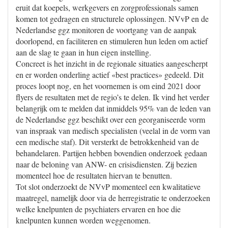
eruit dat koepels, werkgevers en zorgprofessionals samen
komen tot gedragen en structurele oplossingen. NVvP en de
Nederlandse ggz monitoren de voortgang van de aanpak
doorlopend, en faciliteren en stimuleren hun leden om actief
aan de slag te gaan in hun eigen instelling.
Concreet is het inzicht in de regionale situaties aangescherpt
en er worden onderling actief «best practices» gedeeld. Dit
proces loopt nog, en het voornemen is om eind 2021 door
flyers de resultaten met de regio’s te delen. Ik vind het verder
belangrijk om te melden dat inmiddels 95% van de leden van
de Nederlandse ggz beschikt over een georganiseerde vorm
van inspraak van medisch specialisten (veelal in de vorm van
een medische staf). Dit versterkt de betrokkenheid van de
behandelaren. Partijen hebben bovendien onderzoek gedaan
naar de beloning van ANW- en crisisdiensten. Zij bezien
momenteel hoe de resultaten hiervan te benutten.
Tot slot onderzoekt de NVvP momenteel een kwalitatieve
maatregel, namelijk door via de herregistratie te onderzoeken
welke knelpunten de psychiaters ervaren en hoe die
knelpunten kunnen worden weggenomen.