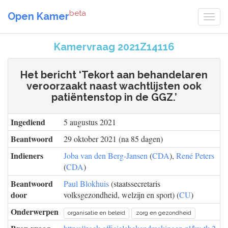
beta
Open Kamer
Kamervraag 2021Z14116
Het bericht ‘Tekort aan behandelaren
veroorzaakt naast wachtlijsten ook
patiëntenstop in de GGZ.’
Ingediend
5 augustus 2021
Beantwoord
29 oktober 2021 (na 85 dagen)
Indieners
Joba van den Berg-Jansen
(
CDA
),
René Peters
(
CDA
)
Beantwoord
Paul Blokhuis
(staatssecretaris
door
volksgezondheid, welzijn en sport) (
CU
)
Onderwerpen
organisatie en beleid
zorg en gezondheid