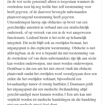
(in de wet sectie genoemd) alleen is toegestaan wanneer de
overledene toen hij nog leefde hier zelf toestemming voor
heeft gegeven, of de daarvoor bevoegde nabestaanden
plaatsvervangend toestemming heeft gegeven.
Uitzonderingen hierop zijn obducties op bevel van een
gerechtelijke autoriteit in verband met een strafrechtelijk
onderzoek, of op verzoek van een in de wet aangewezen
functionaris. Leidend hierin is het recht op lichamelijk
integriteit. Dit recht blijft ook na overlijden bestaan, het
uitgangspunt is dus expliciete toestemming. Obductie is niet
afdwingbaar, in de wet is bepaald dat met toestemming van
de overledene (of van diens nabestaanden) zijn lijk aan sectie
kan worden onderworpen, niet moet worden onderworpen.
Denkbaar is dat een arts het niet zinvol vindt dat obductie
plaatsvindt omdat het overlijden werd voorafgegaan door een
ziekte die het overlijden verklaart, bijvoorbeeld een
kwaadaardige tumor of ernstig hartfalen.2 Daarnaast geldt
het uitgangspunt dat een medische (be)handeling altijd
gerechtvaardigd moet kunnen worden.3 Een arts kan niet
verplicht worden tot medische handelingen als die handeling
niet een medisch zinvol doel dient.