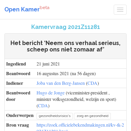
beta
Open Kamer
Kamervraag 2021Z11281
Het bericht ‘Neem ons verhaal serieus,
scheep ons niet zomaar af’
Ingediend
21 juni 2021
Beantwoord
16 augustus 2021 (na 56 dagen)
Indiener
Joba van den Berg-Jansen
(
CDA
)
Beantwoord
Hugo de Jonge
(viceminister-president ,
door
minister volksgezondheid, welzijn en sport)
(
CDA
)
Onderwerpen
gezondheidsrisico's
zorg en gezondheid
Bron vraag
https://zoek.officielebekendmakingen.nl/kv-tk-2