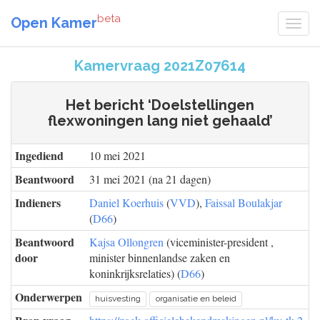
beta
Open Kamer
Kamervraag 2021Z07614
Het bericht ‘Doelstellingen
flexwoningen lang niet gehaald’
Ingediend
10 mei 2021
Beantwoord
31 mei 2021 (na 21 dagen)
Indieners
Daniel Koerhuis
(
VVD
),
Faissal Boulakjar
(
D66
)
Beantwoord
Kajsa Ollongren
(viceminister-president ,
door
minister binnenlandse zaken en
koninkrijksrelaties) (
D66
)
Onderwerpen
huisvesting
organisatie en beleid