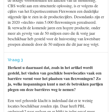
de nodige voorbehouden ten aanzien van de monitoring,
CBS werkt aan een structurele oplossing, is er volgens de
cijfers van het Expertisecentrum Flexwonen een duidelijke
stijgende lijn te zien in de productiecijfers. Desondanks zijn er
in 2020 «slechts» ruim 5.000 flexwoningen gerealiseerd.
Ik verwacht de komende jaren een hogere productie, onder
meer als gevolg van de 50 miljoen euro die ik vorig jaar
beschikbaar heb gesteld voor de huisvesting van kwetsbare
groepen alsmede door de 50 miljoen die dit jaar nog volgt.
Vraag 3
Herkent u daarnaast dat, zoals in het artikel wordt
gesteld, het vinden van geschikte bouwlocaties vaak een
barrière vormt voor het plaatsen van flexwoningen? Zo
ja, welke inspanningen kunt u met de betrokken partijen
plegen om deze barrières weg te nemen?
Een veel gehoorde klacht is inderdaad dat er te weinig
locaties beschikbaar zouden zijn. Daar heeft PBL
onderzoek2 naar gedaan en er blijkt in ieder geval meer