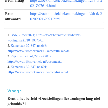
Bron vraag
https://zoek.officielebekendmakingen.nl/kv-tk-2
021Z07614.html
Bron
https://zoek.officielebekendmakingen.nl/ah-tk-2
antwoord
0202021-2971.html
1.
BNR, 7 mei 2021; https://www.bnr.nl/nieuws/bouw-
woningmarkt/10439745/…
2.
Kamerstuk 32 847, nr. 666;
https://www.tweedekamer.nl/kamerstukken/de…
3.
Rijksoverheid.nl, 29 mei 2019;
https://www.rijksoverheid.nl/document…
4.
Kamerstuk 32 847, nr. 601;
https://www.tweedekamer.nl/kamerstukken/d…
Vraag 1
Kent u het bericht «Doelstellingen flexwoningen lang niet
gehaald»?1