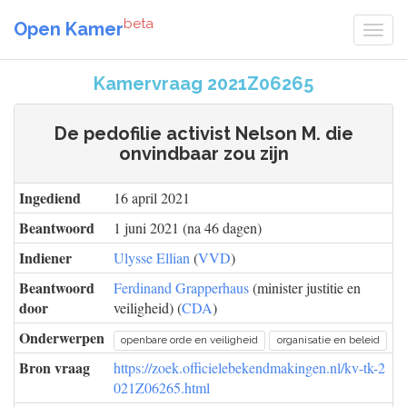
beta
Open Kamer
Kamervraag 2021Z06265
De pedofilie activist Nelson M. die
onvindbaar zou zijn
Ingediend
16 april 2021
Beantwoord
1 juni 2021 (na 46 dagen)
Indiener
Ulysse Ellian
(
VVD
)
Beantwoord
Ferdinand Grapperhaus
(minister justitie en
door
veiligheid) (
CDA
)
Onderwerpen
openbare orde en veiligheid
organisatie en beleid
Bron vraag
https://zoek.officielebekendmakingen.nl/kv-tk-2
021Z06265.html