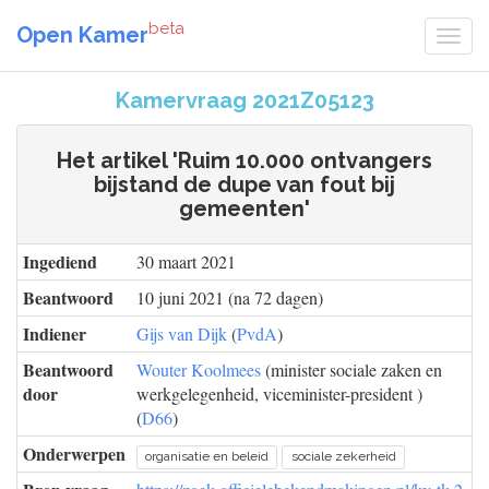
beta
Open Kamer
Kamervraag 2021Z05123
Het artikel 'Ruim 10.000 ontvangers
bijstand de dupe van fout bij
gemeenten'
Ingediend
30 maart 2021
Beantwoord
10 juni 2021 (na 72 dagen)
Indiener
Gijs van Dijk
(
PvdA
)
Beantwoord
Wouter Koolmees
(minister sociale zaken en
door
werkgelegenheid, viceminister-president )
(
D66
)
Onderwerpen
organisatie en beleid
sociale zekerheid