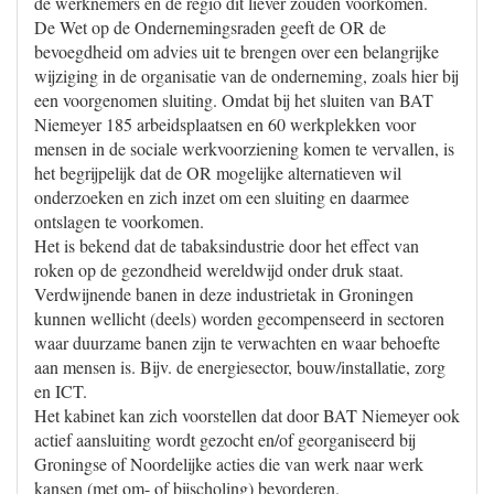
de werknemers en de regio dit liever zouden voorkomen.
De Wet op de Ondernemingsraden geeft de OR de
bevoegdheid om advies uit te brengen over een belangrijke
wijziging in de organisatie van de onderneming, zoals hier bij
een voorgenomen sluiting. Omdat bij het sluiten van BAT
Niemeyer 185 arbeidsplaatsen en 60 werkplekken voor
mensen in de sociale werkvoorziening komen te vervallen, is
het begrijpelijk dat de OR mogelijke alternatieven wil
onderzoeken en zich inzet om een sluiting en daarmee
ontslagen te voorkomen.
Het is bekend dat de tabaksindustrie door het effect van
roken op de gezondheid wereldwijd onder druk staat.
Verdwijnende banen in deze industrietak in Groningen
kunnen wellicht (deels) worden gecompenseerd in sectoren
waar duurzame banen zijn te verwachten en waar behoefte
aan mensen is. Bijv. de energiesector, bouw/installatie, zorg
en ICT.
Het kabinet kan zich voorstellen dat door BAT Niemeyer ook
actief aansluiting wordt gezocht en/of georganiseerd bij
Groningse of Noordelijke acties die van werk naar werk
kansen (met om- of bijscholing) bevorderen.