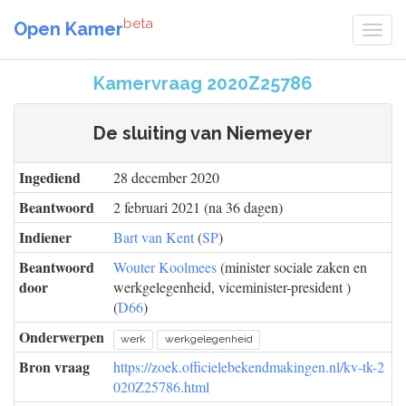
beta
Open Kamer
Kamervraag 2020Z25786
De sluiting van Niemeyer
Ingediend
28 december 2020
Beantwoord
2 februari 2021 (na 36 dagen)
Indiener
Bart van Kent
(
SP
)
Beantwoord
Wouter Koolmees
(minister sociale zaken en
door
werkgelegenheid, viceminister-president )
(
D66
)
Onderwerpen
werk
werkgelegenheid
Bron vraag
https://zoek.officielebekendmakingen.nl/kv-tk-2
020Z25786.html