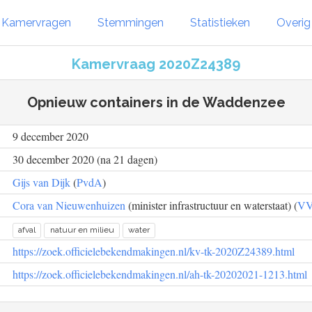
Kamervragen
Stemmingen
Statistieken
Overi
Kamervraag 2020Z24389
Opnieuw containers in de Waddenzee
9 december 2020
30 december 2020 (na 21 dagen)
Gijs van Dijk
(
PvdA
)
Cora van Nieuwenhuizen
(minister infrastructuur en waterstaat) (
V
afval
natuur en milieu
water
https://zoek.officielebekendmakingen.nl/kv-tk-2020Z24389.html
https://zoek.officielebekendmakingen.nl/ah-tk-20202021-1213.html