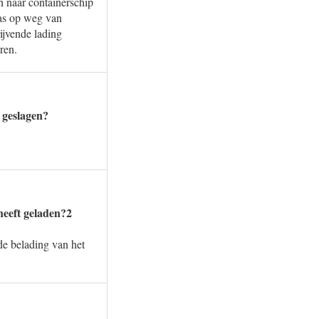
 naar containerschip
as op weg van
ijvende lading
ren.
 geslagen?
heeft geladen?2
de belading van het