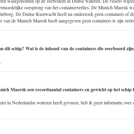
ebben waargenomen op de zeebodem in Duitse wateren. De vissers wijzen
ermoedelijke oorsprong van het containerverlies. De Munich Maersk w
eborg. De Duitse Kustwacht heeft na onderzoek geen containers of dr
er van de Munich Maersk heeft aangegeven geen containers te zijn verlo
n dit schip? Wat is de inhoud van de containers die overboord zijn
.
nich Maersk een recordaantal containers en gewicht op het schip 
iet in Nederlandse wateren heeft gevaren, heb ik geen informatie over 