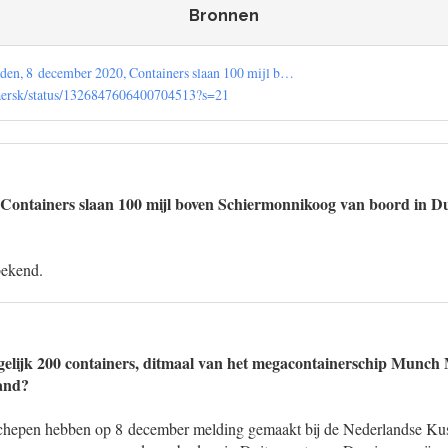
Bronnen
den, 8 december 2020, Containers slaan 100 mijl b…
maersk/status/1326847606400704513?s=21
«Containers slaan 100 mijl boven Schiermonnikoog van boord in Du
 bekend.
gelijk 200 containers, ditmaal van het megacontainerschip Munch 
and?
chepen hebben op 8 december melding gemaakt bij de Nederlandse Kust