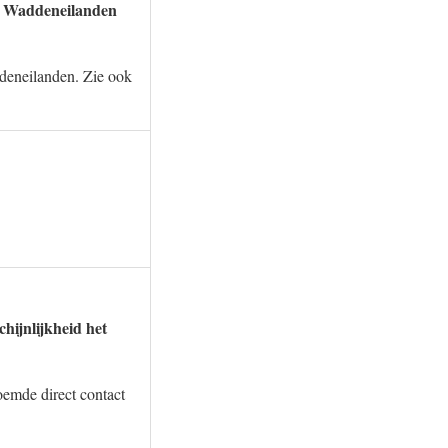
de Waddeneilanden
deneilanden. Zie ook
chijnlijkheid het
oemde direct contact