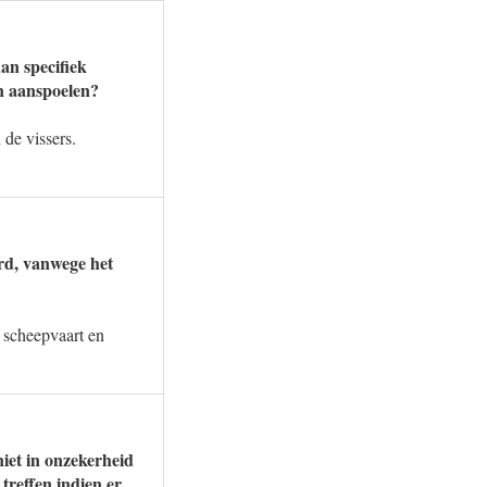
an specifiek
en aanspoelen?
de vissers.
urd, vanwege het
 scheepvaart en
iet in onzekerheid
treffen indien er