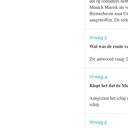
dat zij containers h
Munich Maersk als v
Bremerhaven naar Göt
aangetroffen. De red
Vraag 3
Wat was de route va
Zie antwoord vraag 2
Vraag 4
Klopt het dat de Mu
Aangezien het schip n
schip.
Vraag 5