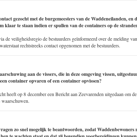
ontact gezocht met de burgemeesters van de Waddeneilanden, en d
 klaar te staan indien er spullen van de containers op de strand
a de veiligheidsregio de bestuurders geïnformeerd over de melding van 
swaterstaat rechtstreeks contact opgenomen met de bestuurders.
waarschuwing aan de vissers, die in deze omgeving vissen, uitgestu
n een container opvaren of een container opvissen?
cht heeft op 8 december een Bericht aan Zeevarenden uitgedaan om de
te waarschuwen.
vragen zo snel mogelijk te beantwoorden, zodat Waddenbewoners n
 hen te wachten staat en dat zij bovendien voorbereidingen kunnen 