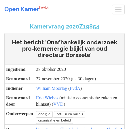
beta
Open Kamer
Kamervraag 2020Z19854
Het bericht ‘Onafhankelijk onderzoek
pro-kernenergie blijkt van oud
directeur Borssele’
Ingediend
28 oktober 2020
Beantwoord
27 november 2020 (na 30 dagen)
Indiener
William Moorlag
(
PvdA
)
Beantwoord
Eric Wiebes
(minister economische zaken en
door
klimaat) (
VVD
)
Onderwerpen
energie
natuur en milieu
organisatie en beleid