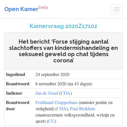
beta
Open Kamer
Kamervraag 2020Z17102
Het bericht ‘Forse stijging aantal
slachtoffers van kindermishandeling en
seksueel geweld op chat tijdens
corona’
Ingediend
24 september 2020
Beantwoord
6 november 2020 (na 43 dagen)
Indiener
Jan de Graaf
(
CDA
)
Beantwoord
Ferdinand Grapperhaus
(minister justitie en
door
veiligheid) (
CDA
),
Paul Blokhuis
(staatssecretaris volksgezondheid, welzijn en
sport) (
CU
)