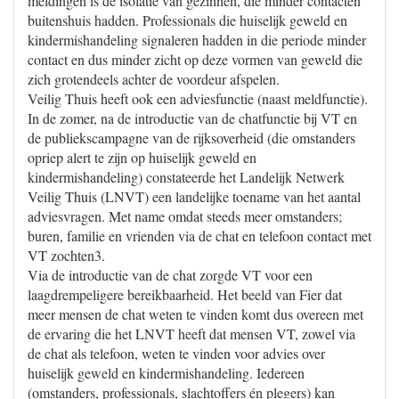
meldingen is de isolatie van gezinnen, die minder contacten
buitenshuis hadden. Professionals die huiselijk geweld en
kindermishandeling signaleren hadden in die periode minder
contact en dus minder zicht op deze vormen van geweld die
zich grotendeels achter de voordeur afspelen.
Veilig Thuis heeft ook een adviesfunctie (naast meldfunctie).
In de zomer, na de introductie van de chatfunctie bij VT en
de publiekscampagne van de rijksoverheid (die omstanders
opriep alert te zijn op huiselijk geweld en
kindermishandeling) constateerde het Landelijk Netwerk
Veilig Thuis (LNVT) een landelijke toename van het aantal
adviesvragen. Met name omdat steeds meer omstanders;
buren, familie en vrienden via de chat en telefoon contact met
VT zochten3.
Via de introductie van de chat zorgde VT voor een
laagdrempeligere bereikbaarheid. Het beeld van Fier dat
meer mensen de chat weten te vinden komt dus overeen met
de ervaring die het LNVT heeft dat mensen VT, zowel via
de chat als telefoon, weten te vinden voor advies over
huiselijk geweld en kindermishandeling. Iedereen
(omstanders, professionals, slachtoffers én plegers) kan