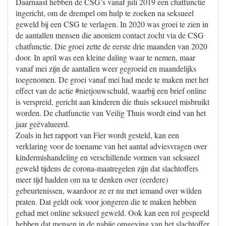
Daarnaast hebben de CSG’s vanaf juli 2019 een chatfunctie
ingericht, om de drempel om hulp te zoeken na seksueel
geweld bij een CSG te verlagen. In 2020 was groei te zien in
de aantallen mensen die anoniem contact zocht via de CSG
chatfunctie. Die groei zette de eerste drie maanden van 2020
door. In april was een kleine daling waar te nemen, maar
vanaf mei zijn de aantallen weer gegroeid en maandelijks
toegenomen. De groei vanaf mei had mede te maken met het
effect van de actie #nietjouwschuld, waarbij een brief online
is verspreid, gericht aan kinderen die thuis seksueel misbruikt
worden. De chatfunctie van Veilig Thuis wordt eind van het
jaar geëvalueerd.
Zoals in het rapport van Fier wordt gesteld, kan een
verklaring voor de toename van het aantal adviesvragen over
kindermishandeling en verschillende vormen van seksueel
geweld tijdens de corona-maatregelen zijn dat slachtoffers
meer tijd hadden om na te denken over (eerdere)
gebeurtenissen, waardoor ze er nu met iemand over wilden
praten. Dat geldt ook voor jongeren die te maken hebben
gehad met online seksueel geweld. Ook kan een rol gespeeld
hebben dat mensen in de nabije omgeving van het slachtoffer