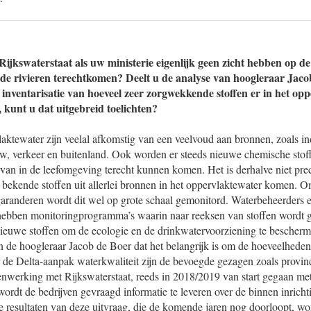
Rijkswaterstaat als uw ministerie eigenlijk geen zicht hebben op de
 de rivieren terechtkomen? Deelt u de analyse van hoogleraar Jaco
n inventarisatie van hoeveel zeer zorgwekkende stoffen er in het op
kunt u dat uitgebreid toelichten?
laktewater zijn veelal afkomstig van een veelvoud aan bronnen, zoals in
ouw, verkeer en buitenland. Ook worden er steeds nieuwe chemische stof
rvan in de leefomgeving terecht kunnen komen. Het is derhalve niet pre
bekende stoffen uit allerlei bronnen in het oppervlaktewater komen. O
garanderen wordt dit wel op grote schaal gemonitord. Waterbeheerders 
hebben monitoringprogramma’s waarin naar reeksen van stoffen wordt 
ieuwe stoffen om de ecologie en de drinkwatervoorziening te bescherm
n de hoogleraar Jacob de Boer dat het belangrijk is om de hoeveelhede
r de Delta-aanpak waterkwaliteit zijn de bevoegde gezagen zoals provin
nwerking met Rijkswaterstaat, reeds in 2018/2019 van start gegaan me
j wordt de bedrijven gevraagd informatie te leveren over de binnen inric
 resultaten van deze uitvraag, die de komende jaren nog doorloopt, wo