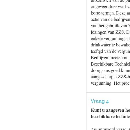
ongeveer driekwart v
korte termijn. Deze a
actie van de bedrijve
van het gebruik van Z
lozingen van ZZS. De 
enkele vergunning aan
drinkwater te bewake
leeftijd van de vergu
Bedrijven moeten nu 
Beschikbare Techniek
doorgaans goed kunne
aangescherpte ZZS-be
vergunning. Het proce
Vraag 4
Kunt u aangeven hoe
beschikbare technie
Zie antwoord vraag 3