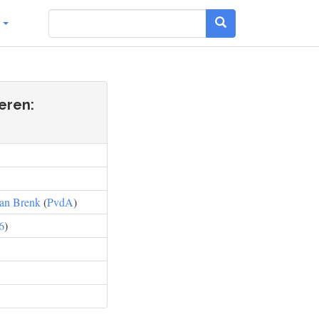
g
ieren:
van Brenk
(
PvdA
)
6
)