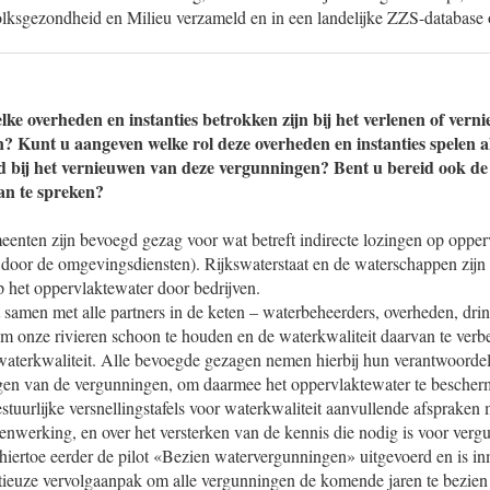
Volksgezondheid en Milieu verzameld en in een landelijke ZZS-databas
ke overheden en instanties betrokken zijn bij het verlenen of vern
? Kunt u aangeven welke rol deze overheden en instanties spelen a
d bij het vernieuwen van deze vergunningen? Bent u bereid ook de 
an te spreken?
eenten zijn bevoegd gezag voor wat betreft indirecte lozingen op oppe
d door de omgevingsdiensten). Rijkswaterstaat en de waterschappen zij
p het oppervlaktewater door bedrijven.
 samen met alle partners in de keten – waterbeheerders, overheden, dri
om onze rivieren schoon te houden en de waterkwaliteit daarvan te verb
waterkwaliteit. Alle bevoegde gezagen nemen hierbij hun verantwoordel
en van de vergunningen, om daarmee het oppervlaktewater te bescherme
stuurlijke versnellingstafels voor waterkwaliteit aanvullende afspraken 
nwerking, en over het versterken van de kennis die nodig is voor verg
 hiertoe eerder de pilot «Bezien watervergunningen» uitgevoerd en is in
ieuze vervolgaanpak om alle vergunningen de komende jaren te bezien 