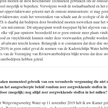
jven moeten de Best Beschikbare Technieken gebruiken om de emissies
eel mogelijk te beperken. Vervolgens wordt de toelaatbaarheid en het e
het oppervlaktewater getoetst met de emissie-immissietoets: er mag geen
rvlaktewater, zoals het veroorzaken van schade aan de ecologie of de d
S is daarbij dat bedrijven door bronbeleid moeten toewerken naar het 
of een nul-emissie. Dit uitgangspunt wordt toegepast bij het afgeven van
 elke vijf jaar opnieuw beoordeeld tot er geen emissie meer plaats vindt
lood en vinylchloride kunnen onder deze voorwaarden gebruikt worden 
t afvalwater terecht komen. Belangrijk is te constateren dat deze drie stof
 2019) in geen enkel geval de normen van de Kaderrichtlijn Water hebb
es van de Vereniging van Rivierwaterbedrijven blijkt tevens dat deze stof
waterbedrijven hebben geleid.
maken momenteel gebruik van een verouderde vergunning die niet 
van het aangescherpte beleid rondom zeer zorgwekkende stoffen in
door (mogelijk) nog altijd zeer zorgwekkende stoffen in het milieu?
het Wetgevingsoverleg Water op 11 november 2019 heb ik uw Kamer geï
ot «Bezien watervergunningen» en de voorgestelde vervolgaanpak2. Uit d