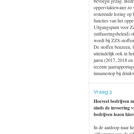
bevoegd gezag. Bedri
oppervlaktewater zo v
resterende lozing op 
functies van het oppe
Uitgangspunt voor ZZ
(uitfaseringsbeleid) 
wordt bij ZZS-stoffen
De stoffen benzeen, 
uiteindelijk ook in he
jaren (2017, 2018 en
recente jaarrapportag
innamestop bij drink
Vraag 3
Hoeveel bedrijven 
sinds de invoering 
bedrijven lozen hier
In de aanloop naar 
uitkomsten van de pil