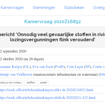
Kamervragen
Stemmingen
Statistieken
Overi
Kamervraag 2020Z16852
ericht ‘Onnodig veel gevaarlijke stoffen in riv
lozingsvergunningen flink verouderd’
2 september 2020
2 oktober 2020 (na 20 dagen)
uzanne Kröger
(
GL
),
Eva van Esch
(
PvdD
),
Cem Laçin
(
SP
),
Corrie 
tientje van Veldhoven
(staatssecretaris infrastructuur en waterstaat) (
D6
natuur en milieu
stoffen
water
ttps://zoek.officielebekendmakingen.nl/kv-tk-2020Z16852.html
ttps://zoek.officielebekendmakingen.nl/ah-tk-20202021-423.html