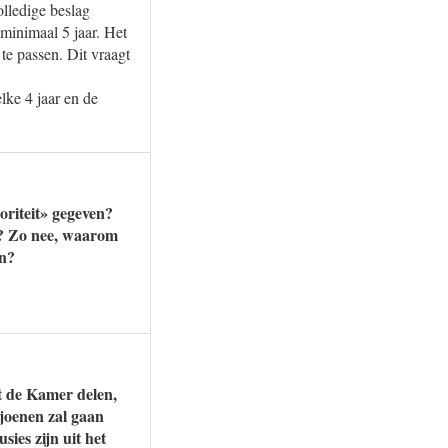
lledige beslag
minimaal 5 jaar. Het
te passen. Dit vraagt
lke 4 jaar en de
oriteit» gegeven?
gt? Zo nee, waarom
jn?
t de Kamer delen,
ljoenen zal gaan
ies zijn uit het