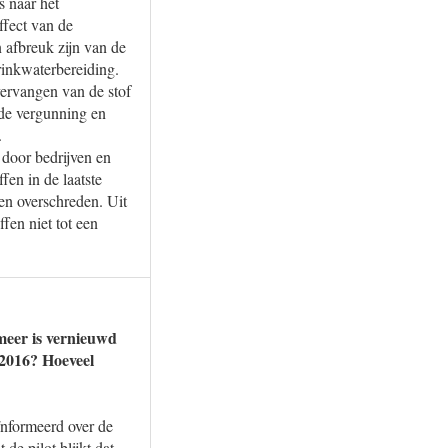
 naar het
ffect van de
 afbreuk zijn van de
rinkwaterbereiding.
vervangen van de stof
 de vergunning en
.
door bedrijven en
fen in de laatste
en overschreden. Uit
fen niet tot een
meer is vernieuwd
 2016? Hoeveel
nformeerd over de
e pilot blijkt dat