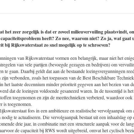
t het zeer zorgelijk is dat er zoveel milieuvervuiling plaatsvindt,
 capaciteitsprobleem heeft? Zo nee, waarom niet? Zo ja, wat gaat
t bij Rijkswaterstaat zo snel mogelijk op te schroeven?
nningen van Rijkswaterstaat vormen een belangrijk, maar niet het enig
tregelen van vele partijen (bevoegde gezagen en bedrijven) om vervuili
n te gaan. Daarbij geldt dat aan de bestaande lozingsvergunningen reeds
 zijn verbonden, zoals het toepassen van de Best Beschikbare Techniek
 in het laatste decennium minder prioriteit gegeven aan het bezien van 
erd dat de lozingen voldoende gesaneerd waren. In de tussentijd is he
toffen toegenomen en zijn de meettechnieken verbeterd, waardoor ook h
er is toegenomen.
Rijkswaterstaat fors in een ambitieuze en realistische vervolgaanpak om 
 nodig te actualiseren. Die vervolgaanpak bestaat uit een inhaalslag op d
mende drie jaar, in combinatie met een structurele aanpak voor de lang
aarvoor de capaciteit bij RWS wordt uitgebreid, omvat het cyclisch bez