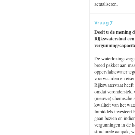
actualiseren.
Vraag 7
Deelt u de mening da
Rijkswaterstaat een
vergunningscapacitei
De waterlozingsvergu
breed pakket aan maa
oppervlaktewater tege
voorwaarden en eisen
Rijkswaterstaat heeft
omdat verondersteld w
(nieuwe) chemische s
kwaliteit van het wat
Inmiddels investeert 
gaan bezien en indien
vergunningen in de ko
structurele aanpak, w