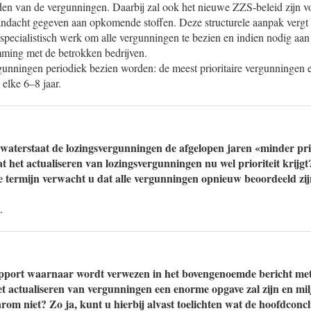
en van de vergunningen. Daarbij zal ook het nieuwe ZZS-beleid zijn vo
aandacht gegeven aan opkomende stoffen. Deze structurele aanpak vergt 
n specialistisch werk om alle vergunningen te bezien en indien nodig aan 
mming met de betrokken bedrijven.
unningen periodiek bezien worden: de meest prioritaire vergunningen e
elke 6–8 jaar.
aterstaat de lozingsvergunningen de afgelopen jaren «minder pri
t het actualiseren van lozingsvergunningen nu wel prioriteit krij
ke termijn verwacht u dat alle vergunningen opnieuw beoordeeld zi
.
apport waarnaar wordt verwezen in het bovengenoemde bericht me
het actualiseren van vergunningen een enorme opgave zal zijn en mi
om niet? Zo ja, kunt u hierbij alvast toelichten wat de hoofdconclus