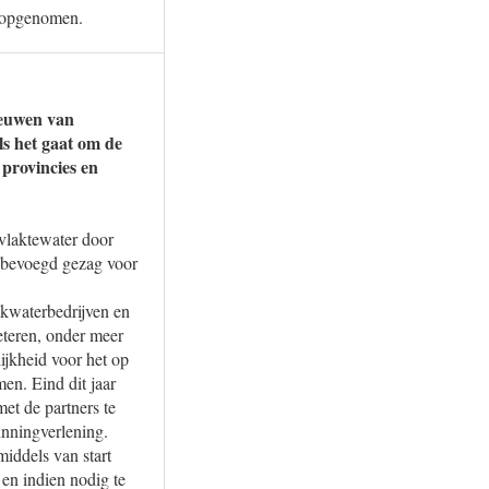
e opgenomen.
ieuwen van
ls het gaat om de
provincies en
rvlaktewater door
n bevoegd gezag voor
nkwaterbedrijven en
eteren, onder meer
ijkheid voor het op
n. Eind dit jaar
met de partners te
unningverlening.
middels van start
en indien nodig te