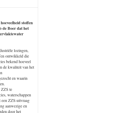
 hoeveelheid stoffen
b de Boer dat het
pervlaktewater
dustriële lozingen,
fen ontwikkeld die
cies bekend hoeveel
m de kwaliteit van het
en
gezocht en waarin
en.
n ZZS te
cies, waterschappen
t een ZZS-uitvraag
hting aanwezige en
rden door het