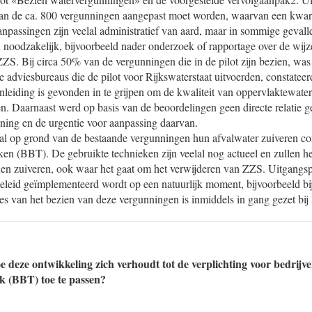
an de ca. 800 vergunningen aangepast moet worden, waarvan een kwart
anpassingen zijn veelal administratief van aard, maar in sommige gevall
n noodzakelijk, bijvoorbeeld nader onderzoek of rapportage over de wijz
ZS. Bij circa 50% van de vergunningen die in de pilot zijn bezien, was
adviesbureaus die de pilot voor Rijkswaterstaat uitvoerden, constateer
leiding is gevonden in te grijpen om de kwaliteit van oppervlaktewater
n. Daarnaast werd op basis van de beoordelingen geen directe relatie 
nning en de urgentie voor aanpassing daarvan.
al op grond van de bestaande vergunningen hun afvalwater zuiveren c
en (BBT). De gebruikte technieken zijn veelal nog actueel en zullen he
n zuiveren, ook waar het gaat om het verwijderen van ZZS. Uitgangspu
leid geïmplementeerd wordt op een natuurlijk moment, bijvoorbeeld bij
s van het bezien van deze vergunningen is inmiddels in gang gezet bij 
 deze ontwikkeling zich verhoudt tot de verplichting voor bedrijv
k (BBT) toe te passen?
.