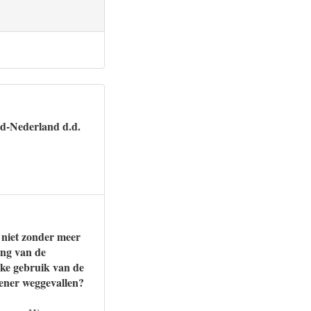
d-Nederland d.d.
 niet zonder meer
ing van de
ijke gebruik van de
eener weggevallen?