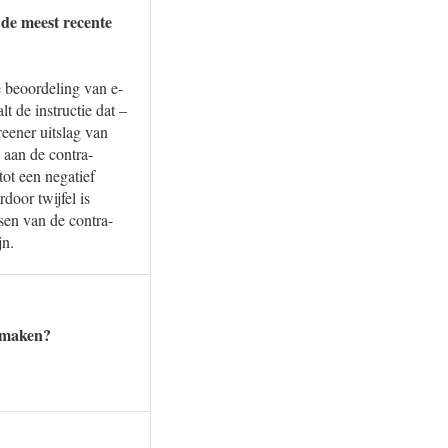
 de meest recente
e beoordeling van e-
t de instructie dat –
reener uitslag van
 aan de contra-
tot een negatief
door twijfel is
sen van de contra-
jn.
d maken?