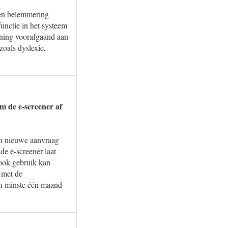
een belemmering
functie in het systeem
ening voorafgaand aan
zoals dyslexie,
m de e-screener af
een nieuwe aanvraag
de e-screener laat
 ook gebruik kan
 met de
en minste één maand