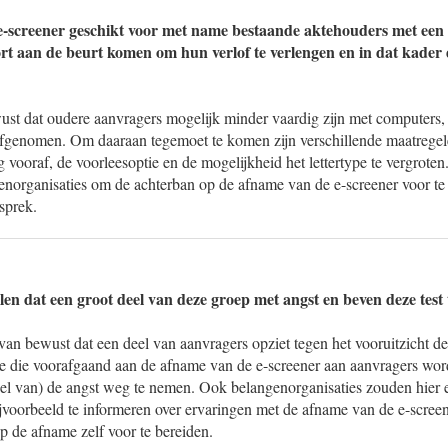
 e-screener geschikt voor met name bestaande aktehouders met een (
kort aan de beurt komen om hun verlof te verlengen en in dat kader 
wust dat oudere aanvragers mogelijk minder vaardig zijn met computers
afgenomen. Om daaraan tegemoet te komen zijn verschillende maatrege
ng vooraf, de voorleesoptie en de mogelijkheid het lettertype te vergroten
enorganisaties om de achterban op de afname van de e-screener voor te 
sprek.
len dat een groot deel van deze groep met angst en beven deze test
 van bewust dat een deel van aanvragers opziet tegen het vooruitzicht d
e die voorafgaand aan de afname van de e-screener aan aanvragers wordt
eel van) de angst weg te nemen. Ook belangenorganisaties zouden hier e
jvoorbeeld te informeren over ervaringen met de afname van de e-screen
p de afname zelf voor te bereiden.