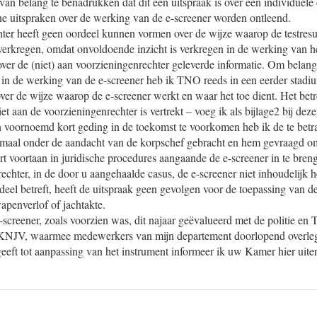
t van belang te benadrukken dat dit een uitspraak is over een individuele
 uitspraken over de werking van de e-screener worden ontleend.
er heeft geen oordeel kunnen vormen over de wijze waarop de testresul
 verkregen, omdat onvoldoende inzicht is verkregen in de werking van h
 over de (niet) aan voorzieningenrechter geleverde informatie. Om bel
n in de werking van de e-screener heb ik TNO reeds in een eerder stad
 over de wijze waarop de e-screener werkt en waar het toe dient. Het betr
iet aan de voorzieningenrechter is vertrekt – voeg ik als bijlage2 bij de
n voornoemd kort geding in de toekomst te voorkomen heb ik de te betr
maal onder de aandacht van de korpschef gebracht en hem gevraagd om
 voortaan in juridische procedures aangaande de e-screener in te bren
chter, in de door u aangehaalde casus, de e-screener niet inhoudelijk 
deel betreft, heeft de uitspraak geen gevolgen voor de toepassing van de
apenverlof of jachtakte.
screener, zoals voorzien was, dit najaar geëvalueerd met de politie en 
NJV, waarmee medewerkers van mijn departement doorlopend overleg
geeft tot aanpassing van het instrument informeer ik uw Kamer hier uiterl