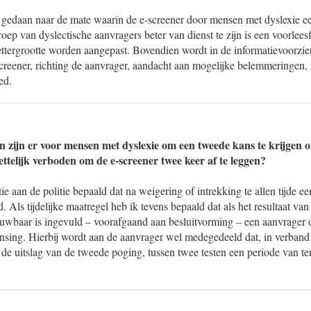
 gedaan naar de mate waarin de e-screener door mensen met dyslexie 
ep van dyslectische aanvragers beter van dienst te zijn is een voorlees
tergrootte worden aangepast. Bovendien wordt in de informatievoorzi
reener, richting de aanvrager, aandacht aan mogelijke belemmeringen, 
ed.
 zijn er voor mensen met dyslexie om een tweede kans te krijgen o
wettelijk verboden om de e-screener twee keer af te leggen?
tie aan de politie bepaald dat na weigering of intrekking te allen tijde 
Als tijdelijke maatregel heb ik tevens bepaald dat als het resultaat van 
ouwbaar is ingevuld – voorafgaand aan besluitvorming – een aanvrager
sing. Hierbij wordt aan de aanvrager wel medegedeeld dat, in verband
de uitslag van de tweede poging, tussen twee testen een periode van t