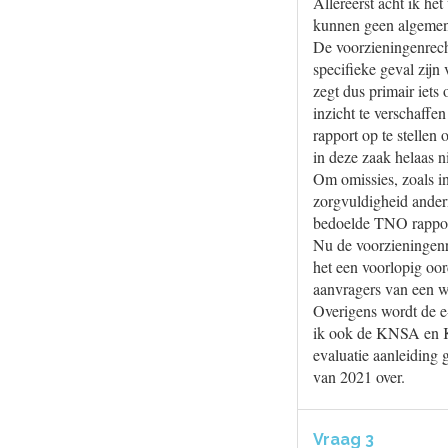
Allereerst acht ik he
kunnen geen algemene
De voorzieningenrecht
specifieke geval zijn
zegt dus primair iets
inzicht te verschaffe
rapport op te stellen
in deze zaak helaas n
Om omissies, zoals i
zorgvuldigheid ander
bedoelde TNO rapport
Nu de voorzieningenre
het een voorlopig oor
aanvragers van een w
Overigens wordt de e-
ik ook de KNSA en K
evaluatie aanleiding 
van 2021 over.
Vraag 3