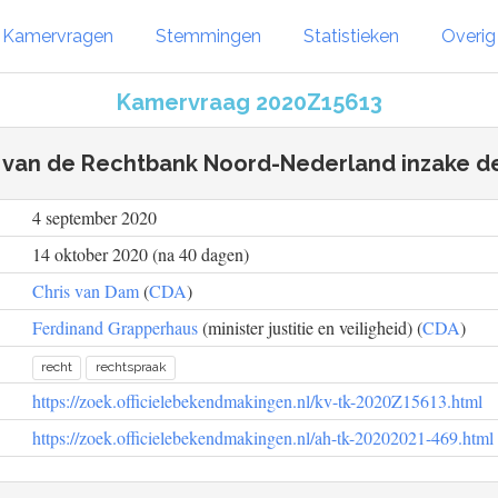
Kamervragen
Stemmingen
Statistieken
Overi
Kamervraag 2020Z15613
k van de Rechtbank Noord-Nederland inzake de
4 september 2020
14 oktober 2020 (na 40 dagen)
Chris van Dam
(
CDA
)
Ferdinand Grapperhaus
(minister justitie en veiligheid) (
CDA
)
recht
rechtspraak
https://zoek.officielebekendmakingen.nl/kv-tk-2020Z15613.html
https://zoek.officielebekendmakingen.nl/ah-tk-20202021-469.html