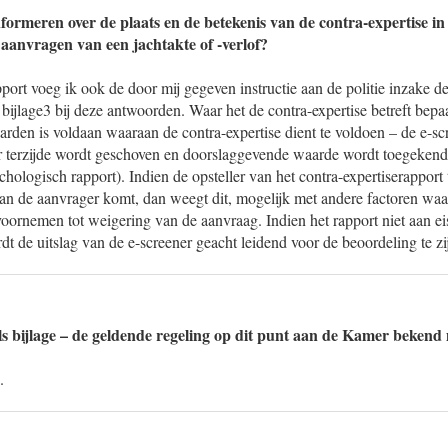
ormeren over de plaats en de betekenis van de contra-expertise in
aanvragen van een jachtakte of -verlof?
rt voeg ik ook de door mij gegeven instructie aan de politie inzake d
 bijlage3 bij deze antwoorden. Waar het de contra-expertise betreft bepaal
rden is voldaan waaraan de contra-expertise dient te voldoen – de e-sc
r terzijde wordt geschoven en doorslaggevende waarde wordt toegekend
ychologisch rapport). Indien de opsteller van het contra-expertiserapport 
an de aanvrager komt, dan weegt dit, mogelijk met andere factoren waar
voornemen tot weigering van de aanvraag. Indien het rapport niet aan ei
rdt de uitslag van de e-screener geacht leidend voor de beoordeling te zi
ls bijlage – de geldende regeling op dit punt aan de Kamer beken
.