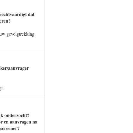
rechtvaardigt dat
weren?
t uw gevolgtrekking
oeker/aanvrager
gt.
ijk onderzocht?
ór en aanvragen na
-screener?