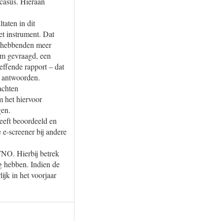
 casus. Hieraan
taten in dit
et instrument. Dat
anghebbenden meer
ium gevraagd, een
effende rapport – dat
ze antwoorden.
achten
 het hiervoor
gen.
heeft beoordeeld en
 e-screener bij andere
TNO. Hierbij betrek
 hebben. Indien de
ijk in het voorjaar