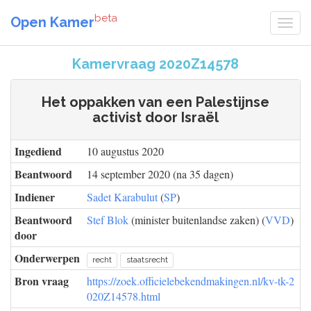
beta
Open Kamer
Kamervraag 2020Z14578
Het oppakken van een Palestijnse
activist door Israël
Ingediend
10 augustus 2020
Beantwoord
14 september 2020 (na 35 dagen)
Indiener
Sadet Karabulut
(
SP
)
Beantwoord
Stef Blok
(minister buitenlandse zaken) (
VVD
)
door
Onderwerpen
recht
staatsrecht
Bron vraag
https://zoek.officielebekendmakingen.nl/kv-tk-2
020Z14578.html