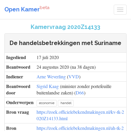
beta
Open Kamer
Kamervraag 2020Z14133
De handelsbetrekkingen met Suriname
Ingediend
17 juli 2020
Beantwoord
24 augustus 2020 (na 38 dagen)
Indiener
Arne Weverling
(
VVD
)
Beantwoord
Sigrid Kaag
(minister zonder portefeuille
door
buitenlandse zaken) (
D66
)
Onderwerpen
economie
handel
Bron vraag
https://zoek.officielebekendmakingen.nl/kv-tk-2
020Z14133.html
Bron
https://zoek.officielebekendmakingen.nl/ah-tk-2