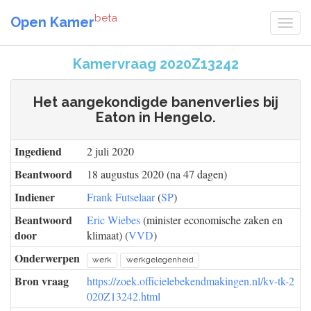
beta
Open Kamer
Kamervraag 2020Z13242
Het aangekondigde banenverlies bij
Eaton in Hengelo.
Ingediend
2 juli 2020
Beantwoord
18 augustus 2020 (na 47 dagen)
Indiener
Frank Futselaar
(
SP
)
Beantwoord
Eric Wiebes
(minister economische zaken en
door
klimaat) (
VVD
)
Onderwerpen
werk
werkgelegenheid
Bron vraag
https://zoek.officielebekendmakingen.nl/kv-tk-2
020Z13242.html