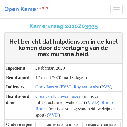
beta
Open Kamer
Kamervraag 2020Z03935
Het bericht dat hulpdiensten in de knel
komen door de verlaging van de
maximumsnelheid.
Ingediend
28 februari 2020
Beantwoord
17 maart 2020 (na 18 dagen)
Indieners
Chris Jansen
(
PVV
),
Roy van Aalst
(
PVV
)
Beantwoord
Cora van Nieuwenhuizen
(minister
door
infrastructuur en waterstaat) (
VVD
),
Bruno
Bruins
(minister volksgezondheid, welzijn en
sport) (
VVD
)
Onderwerpen
openbare orde en veiligheid
organisatie en beleid