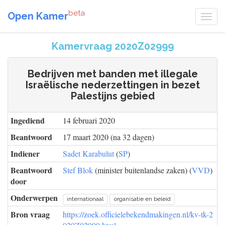
beta
Open Kamer
Kamervraag 2020Z02999
Bedrijven met banden met illegale
Israëlische nederzettingen in bezet
Palestijns gebied
Ingediend
14 februari 2020
Beantwoord
17 maart 2020 (na 32 dagen)
Indiener
Sadet Karabulut
(
SP
)
Beantwoord
Stef Blok
(minister buitenlandse zaken) (
VVD
)
door
Onderwerpen
internationaal
organisatie en beleid
Bron vraag
https://zoek.officielebekendmakingen.nl/kv-tk-2