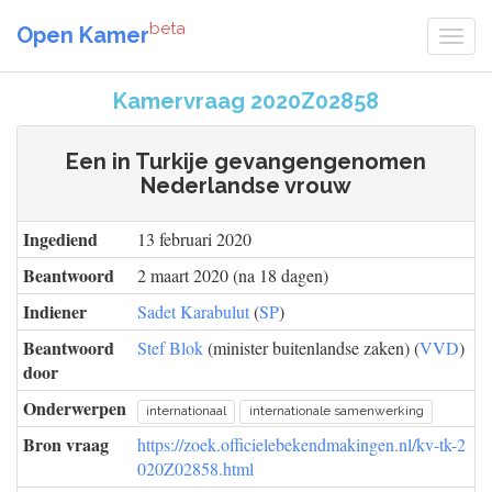
beta
Open Kamer
Kamervraag 2020Z02858
Een in Turkije gevangengenomen
Nederlandse vrouw
Ingediend
13 februari 2020
Beantwoord
2 maart 2020 (na 18 dagen)
Indiener
Sadet Karabulut
(
SP
)
Beantwoord
Stef Blok
(minister buitenlandse zaken) (
VVD
)
door
Onderwerpen
internationaal
internationale samenwerking
Bron vraag
https://zoek.officielebekendmakingen.nl/kv-tk-2
020Z02858.html