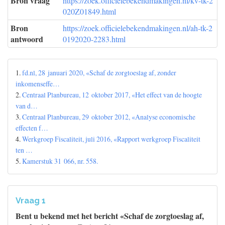
Bron vraag
https://zoek.officielebekendmakingen.nl/kv-tk-2
020Z01849.html
Bron
https://zoek.officielebekendmakingen.nl/ah-tk-2
antwoord
0192020-2283.html
1.
fd.nl, 28 januari 2020, «Schaf de zorgtoeslag af, zonder
inkomenseffe…
2.
Centraal Planbureau, 12 oktober 2017, «Het effect van de hoogte
van d…
3.
Centraal Planbureau, 29 oktober 2012, «Analyse economische
effecten f…
4.
Werkgroep Fiscaliteit, juli 2016, «Rapport werkgroep Fiscaliteit
ten …
5.
Kamerstuk 31 066, nr. 558.
Vraag 1
Bent u bekend met het bericht «Schaf de zorgtoeslag af,