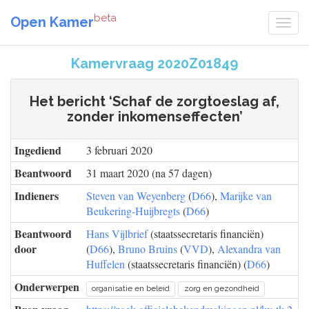
beta
Open Kamer
Kamervraag 2020Z01849
Het bericht ‘Schaf de zorgtoeslag af,
zonder inkomenseffecten’
Ingediend
3 februari 2020
Beantwoord
31 maart 2020 (na 57 dagen)
Indieners
Steven van Weyenberg
(
D66
),
Marijke van
Beukering-Huijbregts
(
D66
)
Beantwoord
Hans Vijlbrief
(staatssecretaris financiën)
door
(
D66
),
Bruno Bruins
(
VVD
),
Alexandra van
Huffelen
(staatssecretaris financiën) (
D66
)
Onderwerpen
organisatie en beleid
zorg en gezondheid