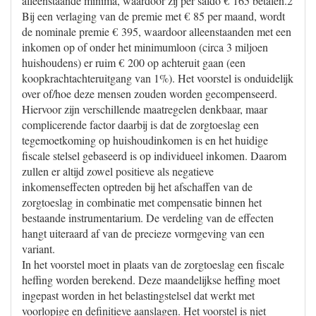
alleenstaande minima, waardoor zij per saldo € 165 betalen.2
Bij een verlaging van de premie met € 85 per maand, wordt
de nominale premie € 395, waardoor alleenstaanden met een
inkomen op of onder het minimumloon (circa 3 miljoen
huishoudens) er ruim € 200 op achteruit gaan (een
koopkrachtachteruitgang van 1%). Het voorstel is onduidelijk
over of/hoe deze mensen zouden worden gecompenseerd.
Hiervoor zijn verschillende maatregelen denkbaar, maar
complicerende factor daarbij is dat de zorgtoeslag een
tegemoetkoming op huishoudinkomen is en het huidige
fiscale stelsel gebaseerd is op individueel inkomen. Daarom
zullen er altijd zowel positieve als negatieve
inkomenseffecten optreden bij het afschaffen van de
zorgtoeslag in combinatie met compensatie binnen het
bestaande instrumentarium. De verdeling van de effecten
hangt uiteraard af van de precieze vormgeving van een
variant.
In het voorstel moet in plaats van de zorgtoeslag een fiscale
heffing worden berekend. Deze maandelijkse heffing moet
ingepast worden in het belastingstelsel dat werkt met
voorlopige en definitieve aanslagen. Het voorstel is niet