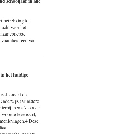
d schooljaar in alle
 betrekking tot
racht voor het
 naar concrete
uurzaamheid één van
in het huidige
, ook omdat de
n Onderwijs (Ministero
hierbij thema’s aan de
woorde levensstijl,
samenlevingen.4 Deze
iaal,
cologische, sociale