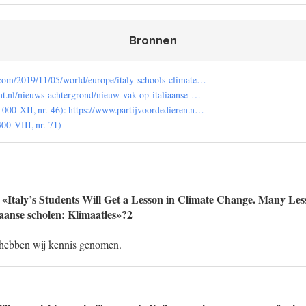
Bronnen
com/2019/11/05/world/europe/italy-schools-climate…
nt.nl/nieuws-achtergrond/nieuw-vak-op-italiaanse-…
00 XII, nr. 46): https://www.partijvoordedieren.n…
00 VIII, nr. 71)
 «Italy’s Students Will Get a Lesson in Climate Change. Many Less
aanse scholen: Klimaatles»?2
n hebben wij kennis genomen.