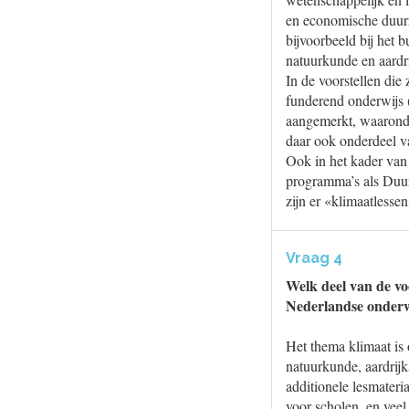
en economische duurz
bijvoorbeeld bij het 
natuurkunde en aardr
In de voorstellen die
funderend onderwijs 
aangemerkt, waaronde
daar ook onderdeel v
Ook in het kader van
programma’s als Duu
zijn er «klimaatlesse
Vraag 4
Welk deel van de vo
Nederlandse onderw
Het thema klimaat is
natuurkunde, aardrij
additionele lesmateri
voor scholen, en vee