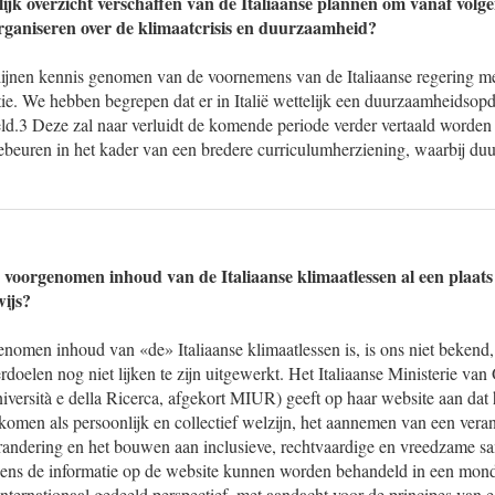
ijk overzicht verschaffen van de Italiaanse plannen om vanaf volgen
 organiseren over de klimaatcrisis en duurzaamheid?
jnen kennis genomen van de voornemens van de Italiaanse regering met
e. We hebben begrepen dat er in Italië wettelijk een duurzaamheidsopd
eld.3 Deze zal naar verluidt de komende periode verder vertaald worden
gebeuren in het kader van een bredere curriculumherziening, waarbij d
e voorgenomen inhoud van de Italiaanse klimaatlessen al een plaats 
ijs?
enomen inhoud van «de» Italiaanse klimaatlessen is, is ons niet bekend
erdoelen nog niet lijken te zijn uitgewerkt. Het Italiaanse Ministerie va
Università e della Ricerca, afgekort MIUR) geeft op haar website aan dat 
men als persoonlijk en collectief welzijn, het aannemen van een verant
verandering en het bouwen aan inclusieve, rechtvaardige en vreedzame 
ens de informatie op de website kunnen worden behandeld in een mond
nternationaal gedeeld perspectief, met aandacht voor de principes van e