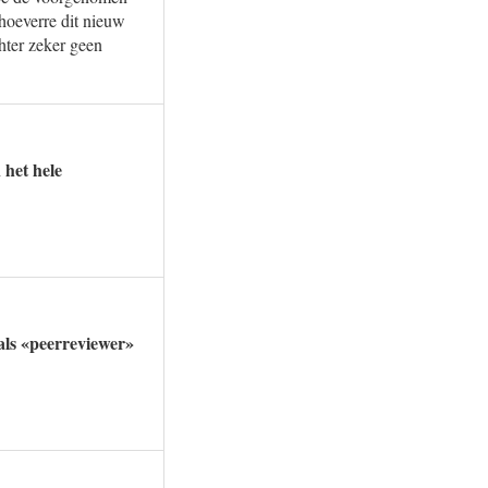
n hoeverre dit nieuw
hter zeker geen
 het hele
 als «peerreviewer»