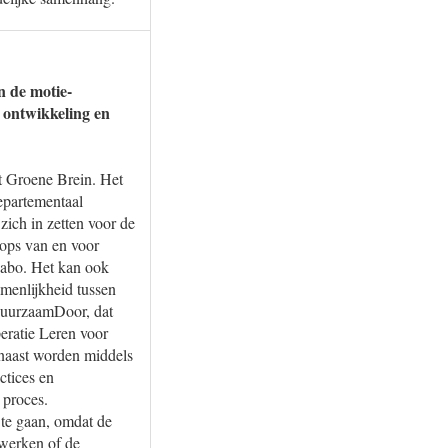
n de motie-
e ontwikkeling en
t Groene Brein. Het
epartementaal
ich in zetten voor de
ops van en voor
Pabo. Het kan ook
amenlijkheid tussen
DuurzaamDoor, dat
eratie Leren voor
naast worden middels
ctices en
 proces.
 te gaan, omdat de
 werken of de