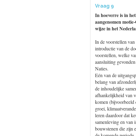
Vraag 9
In hoeverre is in h
aangenomen motie-O
wijze in het Nederl
In de voorstellen van
introductie van de do
voorstellen, welke v
aansluiting gevonden
Naties.
Eén van de uitgangsp
belang van afzonderl
de inhoudelijke same
afhankelijkheid van v
komen (bijvoorbeeld 
groei, klimaatverande
leren daardoor dat ke
samenleving en van in
bouwstenen die zijn 
de komende periode, 