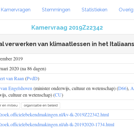
Kamervragen
Stemmingen
Statistieken
Overi
Kamervraag 2019Z22342
al verwerken van klimaatlessen in het Italiaan
vember 2019
ruari 2020 (na 86 dagen)
rt van Raan
(
PvdD
)
 van Engelshoven
(minister onderwijs, cultuur en wetenschap) (
D66
),
A
ijs, cultuur en wetenschap) (
CU
)
r en milieu
organisatie en beleid
//zoek.officielebekendmakingen.nl/kv-tk-2019Z22342.html
//zoek.officielebekendmakingen.nl/ah-tk-20192020-1734.html