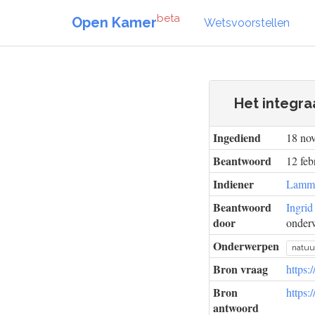
beta
Open Kamer
Wetsvoorstellen
Het integra
Ingediend
18 no
Beantwoord
12 feb
Indiener
Lamme
Beantwoord
Ingrid
door
onderw
Onderwerpen
natuu
Bron vraag
https:
Bron
https:
antwoord