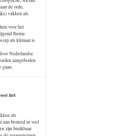
aan de orde,
jke) vakken als
ulum voor het
tijgend thema
erp als klimaat is
 door Nederlandse
worden aangeboden
e gaan.
voor het
akken als
 aan besteed in veel
en zijn bruikbaar
hoe de voorgenomen