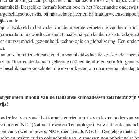
aamheid. Dergelijke thema’s komen ook in het Nederlandse onderwijs 
burgerschapsonderwijs, bij maatschappijleer en bij (natuurwetenschappeli
ijkskunde.
 zijn ontwikkeld in het kader van de integrale verbetering van het curric
(curriculum.nu) wordt een aantal maatschappelijke thema’s als vakovers
r duurzaamheid, gezondheid, technologie en globalisering. Een onderw
an.
 natuur- en milieueducatie en duurzaamheidseducatie zoals onder meer
rzaamDoor en de daaraan gelieerde coöperatie «Leren voor Morgen» 
n» beschikbaar voor scholen die ervoor kiezen om daarmee aan de slag t
orgenomen inhoud van de Italiaanse klimaatlessen zou nieuw zijn 
ijs?
 onderdeel van zowel het formele curriculum als van lesmethodes van v
kskunde en NLT (Natuur, Leven en Technologie). Er wordt ook aandacht
alen van zowel uitgevers, NME-diensten als NGO’s. Dergelijke material
l scholen maken er dan ook gebruik van. Aangezien nog onbekend is 