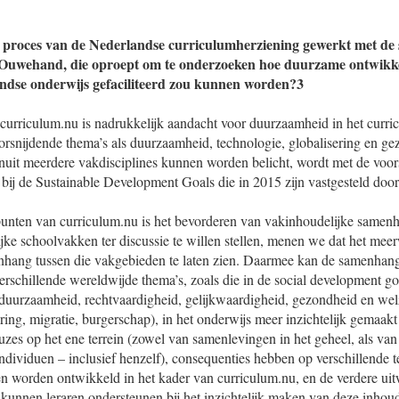
et proces van de Nederlandse curriculumherziening gewerkt met de
uwehand, die oproept om te onderzoeken hoe duurzame ontwikkel
andse onderwijs gefaciliteerd zou kunnen worden?3
 curriculum.nu is nadrukkelijk aandacht voor duurzaamheid in het curr
orsnijdende thema’s als duurzaamheid, technologie, globalisering en ge
anuit meerdere vakdisciplines kunnen worden belicht, wordt met de voor
 bij de Sustainable Development Goals die in 2015 zijn vastgesteld doo
unten van curriculum.nu is het bevorderen van vakinhoudelijke samen
ijke schoolvakken ter discussie te willen stellen, menen we dat het me
nhang tussen die vakgebieden te laten zien. Daarmee kan de samenhang
erschillende wereldwijde thema’s, zoals die in de social development go
duurzaamheid, rechtvaardigheid, gelijkwaardigheid, gezondheid en wel
ring, migratie, burgerschap), in het onderwijs meer inzichtelijk gemaak
uzes op het ene terrein (zowel van samenlevingen in het geheel, als van
dividuen – inclusief henzelf), consequenties hebben op verschillende t
en worden ontwikkeld in het kader van curriculum.nu, en de verdere ui
kunnen leraren ondersteunen bij het inzichtelijk maken van deze inhou