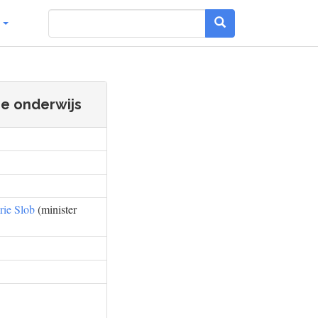
g
se onderwijs
rie Slob
(minister