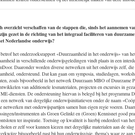
ch overzicht verschaffen van de stappen die, sinds het aannemen va
ijn gezet in de richting van het integraal faciliteren van duurzam
het Nederlandse onderwijs?
etrof het onderzoeksrapport «Duurzaamheid in het onderwijs» van he
amheid in verschillende onderwijsgeledingen vindt plaats in een interd
or. Daaronder worden diverse netwerken uit het onderwijs zelf, die z
aamheid, ondersteund. Dat kan gaan om symposia, studiedagen, worksh
enten, zoals bijvoorbeeld in het netwerk Duurzaam MBO of Duurzame 
ntwikkelen van additionele lesmaterialen, projecten en excursies in gez
ME-diensten. De ondersteuning hiervan is belegd bij het programma 
n een netwerk van dergelijke onderwijsinitiatieven onder de naam «Coöp
 netwerken met onderwijspartijen samen hun eigen regie voeren. Daar
assingen/instrumenten als Groen Gelinkt en (Groen) Kennisnet good pra
tsloten ter inspiratie. Toetsing op kwaliteit is hierbij onderdeel van het
cholen er zelf voor kunnen kiezen met dergelijke materialen aan de slag
erkwijze bijvoorbeeld past bij hun onderwijsvisie, thema’s waar ze aan