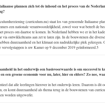
aliaanse plannen zich tot de inhoud en het proces van de Nederla
ng?
culumherziening (curriculum.nu) staat los van genoemde Italiaanse pla
mmers een nationale verantwoordelijkheid, zowel voor wat betreft de b
het proces om daartoe te komen. In Nederland hebben we er in het kade
r via ontwikkelteams aan zet te laten zijn. In de bouwstenen die diver
ebben duurzaamheid en het klimaat een nadrukkelijke plek gekregen. O
de vervolgstappen is uw Kamer op 9 december 2019 geïnformeerd.5
aamheid in het onderwijs een basisvoorwaarde is om succesvol te
t en een groene economie voor nu, later, hier en elders? Zo nee, wa
ntieel dat alle leerlingen hierover in het onderwijs leren. Daarom is dit
um, en komt duurzaamheid als thema terug in de bouwstenen van curricu
len worden uitgewerkt.