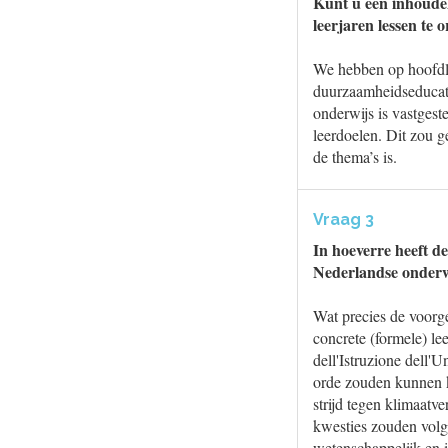
Kunt u een inhoudel
leerjaren lessen te
We hebben op hoofdli
duurzaamheidseducati
onderwijs is vastgest
leerdoelen. Dit zou 
de thema’s is.
Vraag 3
In hoeverre heeft d
Nederlandse onderw
Wat precies de voorg
concrete (formele) le
dell'Istruzione dell'
orde zouden kunnen ko
strijd tegen klimaat
kwesties zouden volg
wetenschappelijk en i