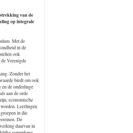
 strekking van de
ing op integrale
iculum. Met de
zondheid in de
stellen ook
r de Verenigde
hang. Zonder het
erwaarde biedt om ook
 en de onderlinge
als aan de orde
zijn, economische
t worden. Leerlingen
 groepen in die
erreinen. De
twerking daarvan in
delijke samenhang.