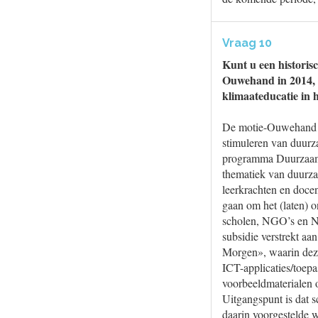
Vraag 10
Kunt u een historis
Ouwehand in 2014, z
klimaateducatie in 
De motie-Ouwehand b
stimuleren van duurza
programma DuurzaamDo
thematiek van duurz
leerkrachten en doc
gaan om het (laten) o
scholen, NGO’s en N
subsidie verstrekt aa
Morgen», waarin deze
ICT-applicaties/toep
voorbeeldmaterialen on
Uitgangspunt is dat s
daarin voorgestelde w