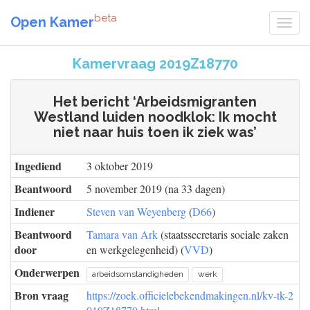
beta
Open Kamer
Kamervraag 2019Z18770
Het bericht ‘Arbeidsmigranten
Westland luiden noodklok: Ik mocht
niet naar huis toen ik ziek was’
Ingediend
3 oktober 2019
Beantwoord
5 november 2019 (na 33 dagen)
Indiener
Steven van Weyenberg
(
D66
)
Beantwoord
Tamara van Ark
(staatssecretaris sociale zaken
door
en werkgelegenheid) (
VVD
)
Onderwerpen
arbeidsomstandigheden
werk
Bron vraag
https://zoek.officielebekendmakingen.nl/kv-tk-2