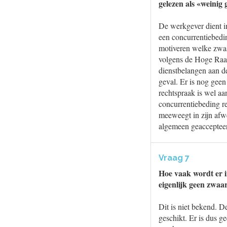
gelezen als «weinig 
De werkgever dient in
een concurrentiebedi
motiveren welke zwaa
volgens de Hoge Raa
dienstbelangen aan de
geval. Er is nog geen
rechtspraak is wel a
concurrentiebeding re
meeweegt in zijn afwe
algemeen geaccepteerd
Vraag 7
Hoe vaak wordt er i
eigenlijk geen zwaa
Dit is niet bekend. 
geschikt. Er is dus g