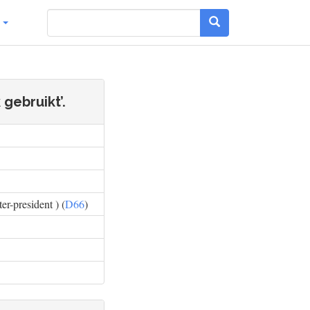
g
gebruikt’.
r-president ) (
D66
)