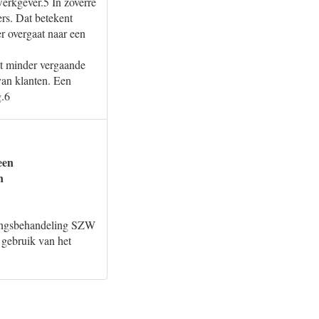
erkgever.5 In zoverre
rs. Dat betekent
er overgaat naar een
at minder vergaande
an klanten. Een
g.6
een
n
otingsbehandeling SZW
 gebruik van het