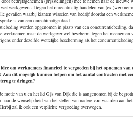
 door bedrijfsgeheimen (prijsstellingen) mee te nemen naar de nieuwe w
 wet werkgevers al tegen het onrechtmatig handelen van (ex-)werkneme
 alle gevallen waarbij klanten wisselen van bedrijf doordat een werknem
 sprake is van een onrechtmatige daad.
latiebeding worden opgenomen in plaats van een concurrentiebeding, d
 de werknemer, maar de werkgever wel beschermt tegen het meenemen v
erigens onder dezelfde wettelijke bescherming als het concurrentiebedin
 idee om werknemers financieel te vergoeden bij het opnemen van 
 Zou dit mogelijk kunnen helpen om het aantal contracten met ee
terug te dringen?
de motie van u en het lid Gijs van Dijk die is aangenomen bij de begr
n naar de wenselijkheid van het stellen van nadere voorwaarden aan het
ierbij zal ik ook een verplichte vergoeding overwegen.