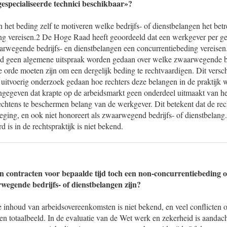
gespecialiseerde technici beschikbaar»?
 het beding zelf te motiveren welke bedrijfs- of dienstbelangen het bet
ng vereisen.2 De Hoge Raad heeft geoordeeld dat een werkgever per gev
rwegende bedrijfs- en dienstbelangen een concurrentiebeding vereise
d geen algemene uitspraak worden gedaan over welke zwaarwegende be
 orde moeten zijn om een dergelijk beding te rechtvaardigen. Dit versch
 uitvoerig onderzoek gedaan hoe rechters deze belangen in de praktijk 
angegeven dat krapte op de arbeidsmarkt geen onderdeel uitmaakt van h
chtens te beschermen belang van de werkgever. Dit betekent dat de rech
ging, en ook niet honoreert als zwaarwegend bedrijfs- of dienstbelang.
 is in de rechtspraktijk is niet bekend.
n contracten voor bepaalde tijd toch een non-concurrentiebeding 
rwegende bedrijfs- of dienstbelangen zijn?
De inhoud van arbeidsovereenkomsten is niet bekend, en veel conflicten
een totaalbeeld. In de evaluatie van de Wet werk en zekerheid is aandac