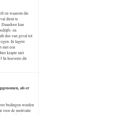
reft en waarom die
al dient te
n. Daardoor kan
drijfs- en
ilt dus van geval tot
wegen. In lagere
et met een
ter krapte niet
3 In hoeverre dit
opgenomen, als er
 over bedingen worden
ht voor de motivatie