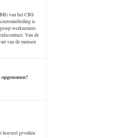
(EBB) van het CBS
ncurrentiebeding is
e groep werknemers
eidscontract. Van de
kwart van de mensen
is opgenomen?
n hoeveel gevallen