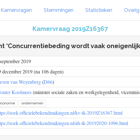
Kamervragen
Stemmingen
Statistieken
Overi
Kamervraag 2019Z16367
ht ‘Concurrentiebeding wordt vaak oneigenlijk 
 september 2019
9 december 2019 (na 106 dagen)
teven van Weyenberg
(
D66
)
outer Koolmees
(minister sociale zaken en werkgelegenheid, viceministe
economie
ondernemen
ttps://zoek.officielebekendmakingen.nl/kv-tk-2019Z16367.html
ttps://zoek.officielebekendmakingen.nl/ah-tk-20192020-1096.html