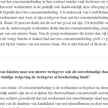
an het concurrentiebeding in hun contract minder vaak beslissen om v
n hoeverre werknemers in de praktijk ook daadwerkelijk deze afweging 
dt beperkt door het concurrentiebeding. Uit onderzoek van CentERdata u
 werknemers niet weet of zijn werkgever hem aan het concurrentiebeding
. Ruim 20 procent denkt dat dit wel het geval zal zijn. Uit hetzelfde on
van de ondervraagde werkenden denkt dat het concurrentiebeding (enig
den van een nieuwe baan. Van de groep werknemers die korter dan vijf j
n de vorige functie te maken had met een concurrentiebeding geeft 11 p
ren bij het vinden van een nieuwe baan. Het is niet bekend of dit in de 
an klanten naar een nieuwe werkgever ook als onrechtmatige d
 huidige wetgeving de werkgever al bescherming biedt?
 een relatie- of concurrentiebeding is de werknemer in beginsel na diens
rlijk anders zijn als er al tijdens het dienstverband concurrerende activ
en rechters geoordeeld dat een werknemer een onrechtmatige daad teg
ëren van de database van kandidaten van een uitzendbureau en deze me