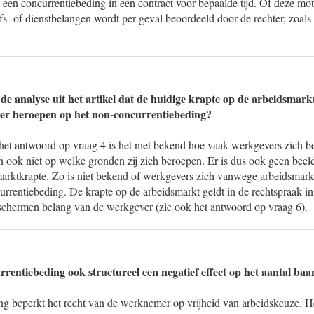
en concurrentiebeding in een contract voor bepaalde tijd. Of deze moti
s- of dienstbelangen wordt per geval beoordeeld door de rechter, zoals
de analyse uit het artikel dat de huidige krapte op de arbeidsmark
ker beroepen op het non-concurrentiebeding?
het antwoord op vraag 4 is het niet bekend hoe vaak werkgevers zich b
n ook niet op welke gronden zij zich beroepen. Er is dus ook geen bee
arktkrapte. Zo is niet bekend of werkgevers zich vanwege arbeidsmark
rrentiebeding. De krapte op de arbeidsmarkt geldt in de rechtspraak in
beschermen belang van de werkgever (zie ook het antwoord op vraag 6).
rrentiebeding ook structureel een negatief effect op het aantal ba
ng beperkt het recht van de werknemer op vrijheid van arbeidskeuze. He