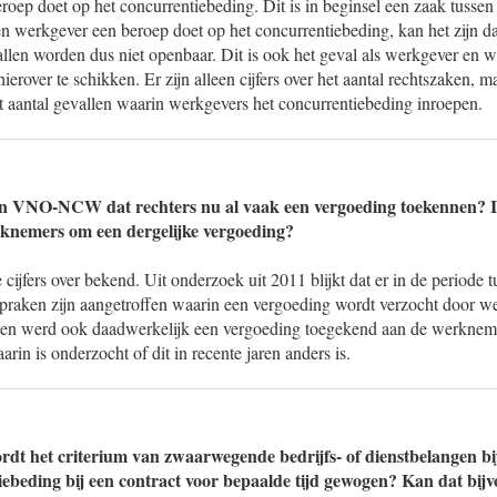
roep doet op het concurrentiebeding. Dit is in beginsel een zaak tusse
n werkgever een beroep doet op het concurrentiebeding, kan het zijn d
allen worden dus niet openbaar. Dit is ook het geval als werkgever en 
ierover te schikken. Er zijn alleen cijfers over het aantal rechtszaken, m
t aantal gevallen waarin werkgevers het concurrentiebeding inroepen.
van VNO-NCW dat rechters nu al vaak een vergoeding toekennen? I
rknemers om een dergelijke vergoeding?
e cijfers over bekend. Uit onderzoek uit 2011 blijkt dat er in de periode
spraken zijn aangetroffen waarin een vergoeding wordt verzocht door w
len werd ook daadwerkelijk een vergoeding toegekend aan de werknemer
in is onderzocht of dit in recente jaren anders is.
dt het criterium van zwaarwegende bedrijfs- of dienstbelangen b
ebeding bij een contract voor bepaalde tijd gewogen? Kan dat bij