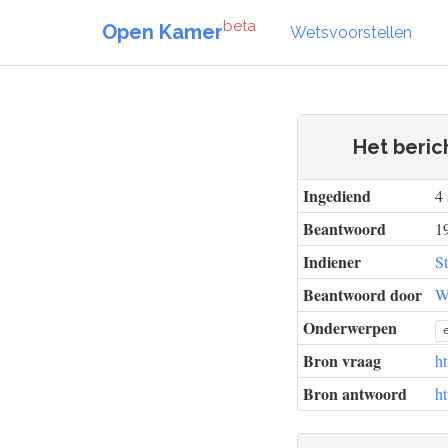
beta
Open Kamer
Wetsvoorstellen
Het beric
Ingediend
4
Beantwoord
1
Indiener
S
Beantwoord door
W
Onderwerpen
Bron vraag
h
Bron antwoord
h