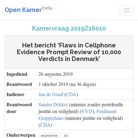
beta
Open Kamer
Kamervraag 2019Z16010
Het bericht ‘Flaws in Cellphone
Evidence Prompt Review of 10,000
Verdicts in Denmark’
Ingediend
26 augustus 2019
Beantwoord
1 oktober 2019 (na 36 dagen)
Indiener
Jan de Graaf
(
CDA
)
Beantwoord
Sander Dekker
(minister zonder portefeuille
door
justitie en veiligheid) (
VVD
),
Ferdinand
Grapperhaus
(minister justitie en veiligheid)
(
CDA
)
Onderwerpen
economie
ict