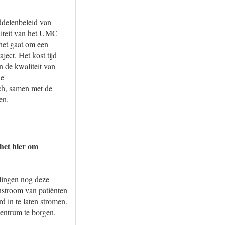
ddelenbeleid van
citeit van het UMC
het gaat om een
ect. Het kost tijd
n de kwaliteit van
De
ich, samen met de
en.
het hier om
lingen nog deze
nstroom van patiënten
 in te laten stromen.
centrum te borgen.