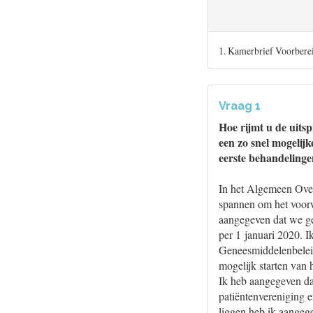
1. Kamerbrief Voorberei
Vraag 1
Hoe rijmt u de uits
een zo snel mogelij
eerste behandelinge
In het Algemeen Over
spannen om het voorwa
aangegeven dat we gez
per 1 januari 2020. I
Geneesmiddelenbeleid
mogelijk starten van 
Ik heb aangegeven da
patiëntenvereniging e
liggen heb ik aangeg