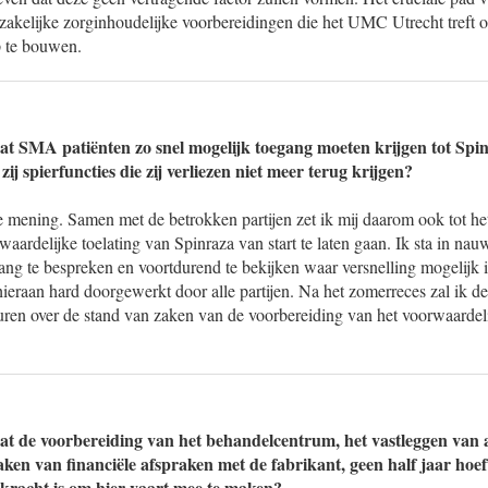
dzakelijke zorginhoudelijke voorbereidingen die het UMC Utrecht treft 
p te bouwen.
at SMA patiënten zo snel mogelijk toegang moeten krijgen tot Spi
zij spierfuncties die zij verliezen niet meer terug krijgen?
e mening. Samen met de betrokken partijen zet ik mij daarom ook tot het
waardelijke toelating van Spinraza van start te laten gaan. Ik sta in nau
ang te bespreken en voortdurend te bekijken waar versnelling mogelijk 
ieraan hard doorgewerkt door alle partijen. Na het zomerreces zal ik
uren over de stand van zaken van de voorbereiding van het voorwaardelij
at de voorbereiding van het behandelcentrum, het vastleggen van 
ken van financiële afspraken met de fabrikant, geen half jaar hoef
skracht is om hier vaart mee te maken?