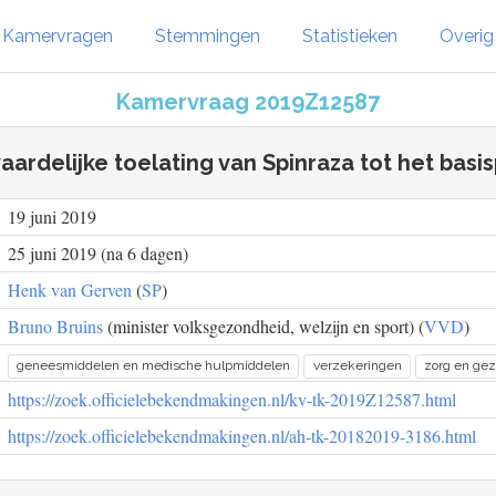
Kamervragen
Stemmingen
Statistieken
Overi
Kamervraag 2019Z12587
ardelijke toelating van Spinraza tot het basi
19 juni 2019
25 juni 2019 (na 6 dagen)
Henk van Gerven
(
SP
)
Bruno Bruins
(minister volksgezondheid, welzijn en sport) (
VVD
)
geneesmiddelen en medische hulpmiddelen
verzekeringen
zorg en ge
https://zoek.officielebekendmakingen.nl/kv-tk-2019Z12587.html
https://zoek.officielebekendmakingen.nl/ah-tk-20182019-3186.html