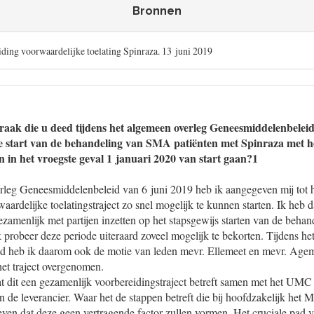
Bronnen
ding voorwaardelijke toelating Spinraza. 13 juni 2019
praak die u deed tijdens het algemeen overleg Geneesmiddelenbeleid
ke start van de behandeling van SMA patiënten met Spinraza met h
n in het vroegste geval 1 januari 2020 van start gaan?1
leg Geneesmiddelenbeleid van 6 juni 2019 heb ik aangegeven mij tot h
ardelijke toelatingstraject zo snel mogelijk te kunnen starten. Ik heb
amenlijk met partijen inzetten op het stapsgewijs starten van de behand
k probeer deze periode uiteraard zoveel mogelijk te bekorten. Tijdens h
 heb ik daarom ook de motie van leden mevr. Ellemeet en mevr. Agema
het traject overgenomen.
t dit een gezamenlijk voorbereidingstraject betreft samen met het UMC 
n de leverancier. Waar het de stappen betreft die bij hoofdzakelijk het
even dat deze geen vertragende factor zullen vormen. Het cruciale pad 