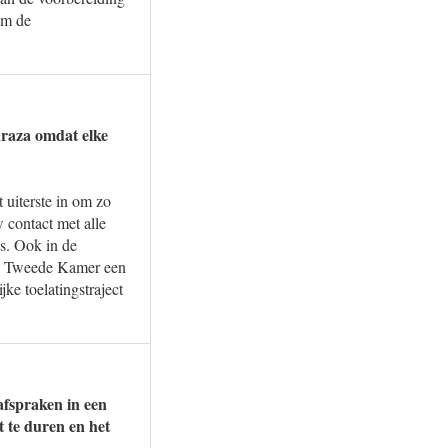
om de
nraza omdat elke
 uiterste in om zo
w contact met alle
is. Ook in de
 de Tweede Kamer een
ke toelatingstraject
afspraken in een
t te duren en het