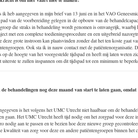
als ik heb aangegeven in mijn brief van 13 juni en in het VAO Geneesmi
eke pad van de voorbereiding gelegen in de opbouw van de behandelcapa
ngroep die straks in behandeling wordt genomen is omvangrijk, waarbij 
ject met een complexe toedieningsprocedure en een uitgebreid nazorgtraj
deze grote instroom kan plaatsvinden zonder dat het ten koste gaat va
ntengroepen. Ook sta ik in nauw contact met de patiëntenorganisatie. 
is op de hoogte van het voorgestelde tijdspad en heeft mij laten weten z
et uiterste te zullen inspannen om dit tijdspad tot een minimum te beperk
de behandelingen nog deze maand van start te laten gaan, omdat 
angegeven is het volgens het UMC Utrecht niet haalbaar om de behande
aten gaan. Het UMC Utrecht heeft tijd nodig om het zorgpad voor deze i
o nodig aan te passen en te bezien hoe deze nieuwe groep gecontroleerd
de kwaliteit van zorg voor deze en andere patiëntengroepen binnen het 