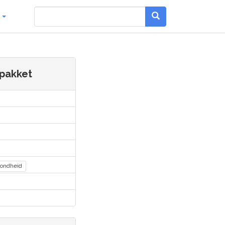
g
spakket
zondheid