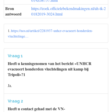
019Z08757.html
Bron
https://zoek.officielebekendmakingen.nl/ah-tk-2
antwoord
0182019-3024.html
1.
https://nos.nl/artikel/2281937-unhcr-evacueert-honderden-
vluchtelinge…
Vraag 1
Heeft u kennisgenomen van het bericht «UNHCR
evacueert honderden vluchtelingen uit kamp bij
Tripoli»?1
Ja.
Vraag 2
Heeft u contact gehad met de VN-