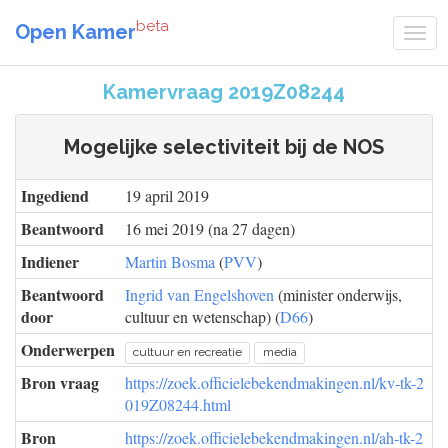
beta
Open Kamer
Kamervraag 2019Z08244
Mogelijke selectiviteit bij de NOS
Ingediend
19 april 2019
Beantwoord
16 mei 2019 (na 27 dagen)
Indiener
Martin Bosma
(
PVV
)
Beantwoord
Ingrid van Engelshoven
(minister onderwijs,
door
cultuur en wetenschap) (
D66
)
Onderwerpen
cultuur en recreatie
media
Bron vraag
https://zoek.officielebekendmakingen.nl/kv-tk-2
019Z08244.html
Bron
https://zoek.officielebekendmakingen.nl/ah-tk-2