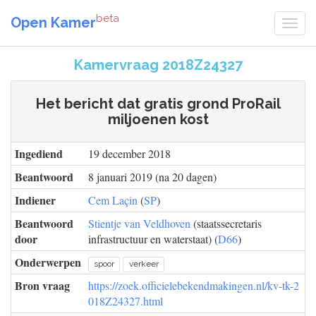
beta
Open Kamer
Kamervraag 2018Z24327
Het bericht dat gratis grond ProRail
miljoenen kost
Ingediend
19 december 2018
Beantwoord
8 januari 2019 (na 20 dagen)
Indiener
Cem Laçin
(
SP
)
Beantwoord
Stientje van Veldhoven
(staatssecretaris
door
infrastructuur en waterstaat) (
D66
)
Onderwerpen
spoor
verkeer
Bron vraag
https://zoek.officielebekendmakingen.nl/kv-tk-2
018Z24327.html