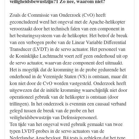
veiligheidsbewustzijn?1 Zo nee, waarom niet?
Zoals de Commissie van Onderzoek (CvO) heeft
geconcludeerd werd het ongeval met de Apache-helikopter
veroorzaakt door het technisch falen van een component in
het besturingssysteem van de helikopter. Het betrof de breuk
van een verbogen probe van de Linear Variable Differential
Transducer (LVDT) in de servo actuator. Het personeel van
de Koninklijke Luchtmacht voert zelf geen onderhoud uit op
de servo actuator, waarvan deze component deel uitmaakt.
Het is mogelijk dat de kromming in de probe gedurende het
onderhoud in de Verenigde Staten (VS) is ontstaan, maar dit
kon niet door de CvO worden vastgesteld. Onderzoek heeft
uitgewezen dat de initiële kromming waarschijnlijk niet door
operationeel gebruik van de helikopter is ontstaan (door
trillingen). In het onderzoek is evenmin een causaal verband
gelegd tussen de breuk van de probe en het
veiligheidsbewustzijn van Defensiepersoneel.
Ten tijde van het ongeval werd gebruik gemaakt van twee
typen LVDT-probes in de servo actuators van de
Nederlandse Apachevloot. Bij tests is gebleken dat het type