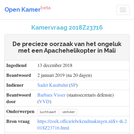
beta
Open Kamer
Kamervraag 2018Z23716
De precieze oorzaak van het ongeluk
met een Apachehelikopter in Mali
Ingediend
13 december 2018
Beantwoord
2 januari 2019 (na 20 dagen)
Indiener
Sadet Karabulut
(
SP
)
Beantwoord
Barbara Visser
(staatssecretaris defensie)
door
(
VVD
)
Onderwerpen
luchtvaart
verkeer
Bron vraag
https://zoek.officielebekendmakingen.nl/kv-tk-2
018Z23716.html