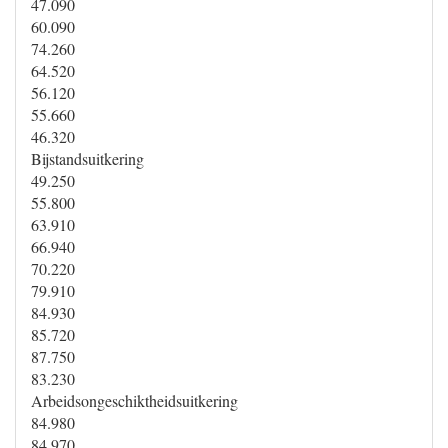
47.090
60.090
74.260
64.520
56.120
55.660
46.320
Bijstandsuitkering
49.250
55.800
63.910
66.940
70.220
79.910
84.930
85.720
87.750
83.230
Arbeidsongeschiktheidsuitkering
84.980
84.970