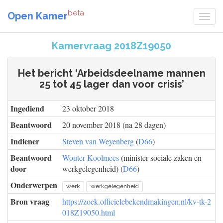
beta
Open Kamer
Kamervraag 2018Z19050
Het bericht ‘Arbeidsdeelname mannen
25 tot 45 lager dan voor crisis’
Ingediend
23 oktober 2018
Beantwoord
20 november 2018 (na 28 dagen)
Indiener
Steven van Weyenberg
(
D66
)
Beantwoord
Wouter Koolmees
(minister sociale zaken en
door
werkgelegenheid) (
D66
)
Onderwerpen
werk
werkgelegenheid
Bron vraag
https://zoek.officielebekendmakingen.nl/kv-tk-2
018Z19050.html