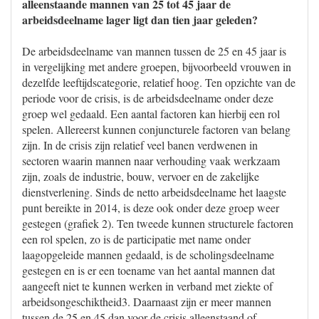
alleenstaande mannen van 25 tot 45 jaar de
arbeidsdeelname lager ligt dan tien jaar geleden?
De arbeidsdeelname van mannen tussen de 25 en 45 jaar is
in vergelijking met andere groepen, bijvoorbeeld vrouwen in
dezelfde leeftijdscategorie, relatief hoog. Ten opzichte van de
periode voor de crisis, is de arbeidsdeelname onder deze
groep wel gedaald. Een aantal factoren kan hierbij een rol
spelen. Allereerst kunnen conjuncturele factoren van belang
zijn. In de crisis zijn relatief veel banen verdwenen in
sectoren waarin mannen naar verhouding vaak werkzaam
zijn, zoals de industrie, bouw, vervoer en de zakelijke
dienstverlening. Sinds de netto arbeidsdeelname het laagste
punt bereikte in 2014, is deze ook onder deze groep weer
gestegen (grafiek 2). Ten tweede kunnen structurele factoren
een rol spelen, zo is de participatie met name onder
laagopgeleide mannen gedaald, is de scholingsdeelname
gestegen en is er een toename van het aantal mannen dat
aangeeft niet te kunnen werken in verband met ziekte of
arbeidsongeschiktheid3. Daarnaast zijn er meer mannen
tussen de 25 en 45 dan voor de crisis alleenstaand of