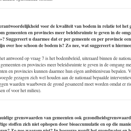
erantwoordelijkheid voor de kwaliteit van bodem in relatie tot het 
om gemeenten en provincies meer beleidsruimte te geven in de om
»? Suggereert u daarmee dat er per gemeente en per provincie ee
ijn over hoe schoon de bodem is? Zo nee, wat suggereert u hierme
et antwoord op vraag 7 is het bodembeleid, uiteraard binnen de nationa
 gemeenten en provincies meer beleidsruimte te geven in de omgang me
ten en provincies kunnen daarmee hun eigen ambitieniveau bepalen. 
voegde gezagen zich wel houden aan de nationaal bepaalde interventiew
ggen waarden waarboven de grond gesaneerd moet worden omdat er risic
n of voor het milieu).
e huidige grenswaarden van gemeenten ook gezondheidsgrenswaar
ftige stoffen zich niet ophopen door bioaccumulatie en op die mani
ren? Zo nee waarom niet? In hoeverre wordt het grondwater en h