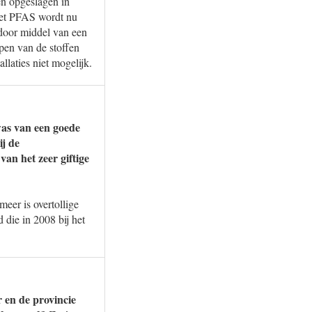
en opgeslagen in
met PFAS wordt nu
 door middel van een
pen van de stoffen
laties niet mogelijk.
was van een goede
ij de
van het zeer giftige
er is overtollige
 die in 2008 bij het
 en de provincie