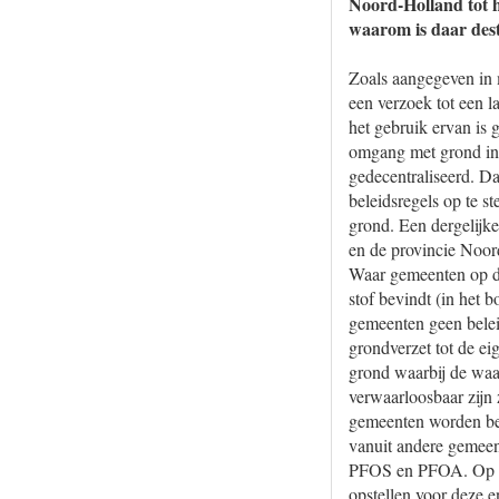
Noord-Holland tot h
waarom is daar dest
Zoals aangegeven in 
een verzoek tot een l
het gebruik ervan is 
omgang met grond in 
gedecentraliseerd. Da
beleidsregels op te 
grond. Een dergelijk
en de provincie Noor
Waar gemeenten op di
stof bevindt (in het
gemeenten geen belei
grondverzet tot de ei
grond waarbij de waar
verwaarloosbaar zijn
gemeenten worden bet
vanuit andere gemeen
PFOS en PFOA. Op bas
opstellen voor deze 