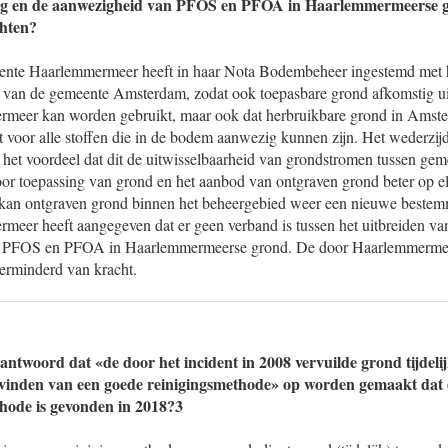
sing en de aanwezigheid van PFOS en PFOA in Haarlemmermeerse g
chten?
ente Haarlemmermeer heeft in haar Nota Bodembeheer ingestemd met he
 van de gemeente Amsterdam, zodat ook toepasbare grond afkomstig u
meer kan worden gebruikt, maar ook dat herbruikbare grond in Amst
t voor alle stoffen die in de bodem aanwezig kunnen zijn. Het wederzij
 het voordeel dat dit de uitwisselbaarheid van grondstromen tussen gem
or toepassing van grond en het aanbod van ontgraven grond beter op 
kan ontgraven grond binnen het beheergebied weer een nieuwe bestem
eer heeft aangegeven dat er geen verband is tussen het uitbreiden va
n PFOS en PFOA in Haarlemmermeerse grond. De door Haarlemmermee
verminderd van kracht.
ntwoord dat «de door het incident in 2008 vervuilde grond tijdelijk
 vinden van een goede reinigingsmethode» op worden gemaakt dat 
hode is gevonden in 2018?3