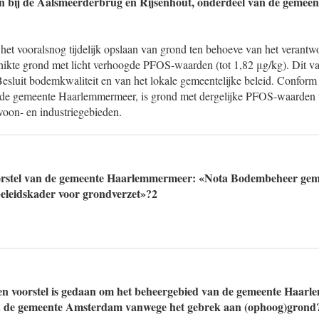
rein bij de Aalsmeerderbrug en Rijsenhout, onderdeel van de gemeen
 het vooralsnog tijdelijk opslaan van grond ten behoeve van het verant
hikte grond met licht verhoogde PFOS-waarden (tot 1,82 μg/kg). Dit va
esluit bodemkwaliteit en van het lokale gemeentelijke beleid. Conform
 gemeente Haarlemmermeer, is grond met dergelijke PFOS-waarden t
woon- en industriegebieden.
orstel van de gemeente Haarlemmermeer: «Nota Bodembeheer gem
leidskader voor grondverzet»?2
een voorstel is gedaan om het beheergebied van de gemeente Haarl
n de gemeente Amsterdam vanwege het gebrek aan (ophoog)grond?