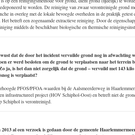
 is op een reinigingsmethode voor grond, dient grond (tijdelijk) te word
f gedeponeerd te worden. De reiniging van zwaar verontreinigde grond 
nche in overleg met de lokale bevoegde overheden in de praktijk getest
t. Het betreft een zogenaamde extractieve reiniging. Door de eigenschap
ging middels de beschikbare biologische en thermische reinigingsinstal
wust dat de door het incident vervuilde grond nog in afwachting 
oen er werd besloten om de grond te verplaatsen naar het terrein b
ja, is het dan niet zorgelijk dat de grond – vervuild met 143 kilo 
nog is verplaatst?
verhoogde PFOS/PFOA-waarden bij de Aalsmeerderweg in Haarlemmerme
en infrastructureel project (HOV Schiphol-Oost) en betreft niet de grond
 Schiphol is verontreinigd.
in 2013 al een verzoek is gedaan door de gemeente Haarlemmermeer