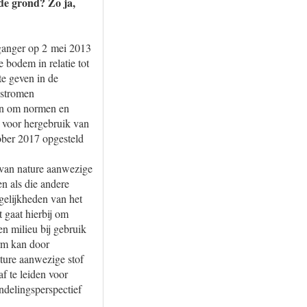
lde grond? Zo ja,
ganger op 2 mei 2013
 bodem in relatie tot
te geven in de
dstromen
zijn om normen en
n voor hergebruik van
ober 2017 opgesteld
 van nature aanwezige
n als die andere
gelijkheden van het
 gaat hierbij om
n milieu bij gebruik
rm kan door
ture aanwezige stof
 te leiden voor
delingsperspectief