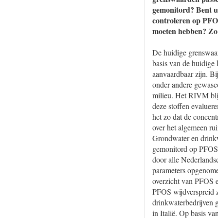
gemonitord? Bent u 
controleren op PFOS
moeten hebben? Zo 
De huidige grenswaar
basis van de huidige
aanvaardbaar zijn. Bi
onder andere gewasc
milieu. Het RIVM blij
deze stoffen evaluere
het zo dat de concen
over het algemeen ru
Grondwater en drinkw
gemonitord op PFOS e
door alle Nederlands
parameters opgenomen
overzicht van PFOS e
PFOS wijdverspreid z
drinkwaterbedrijven 
in Italië. Op basis v