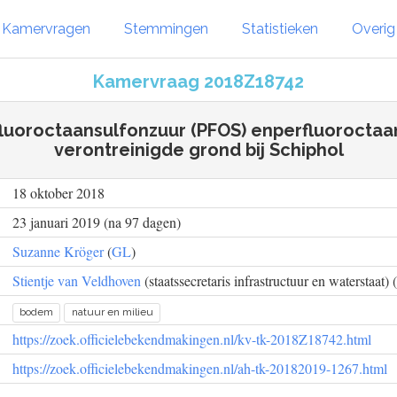
Kamervragen
Stemmingen
Statistieken
Overi
Kamervraag 2018Z18742
luoroctaansulfonzuur (PFOS) enperfluoroctaa
verontreinigde grond bij Schiphol
18 oktober 2018
23 januari 2019 (na 97 dagen)
Suzanne Kröger
(
GL
)
Stientje van Veldhoven
(staatssecretaris infrastructuur en waterstaat) (
bodem
natuur en milieu
https://zoek.officielebekendmakingen.nl/kv-tk-2018Z18742.html
https://zoek.officielebekendmakingen.nl/ah-tk-20182019-1267.html