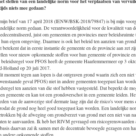
et stellen van een landelijke norm voor het verplaatsen van vervui
ijds niets mee gedaan?
mijn brief van 17 april 2018 (IENW/BSK-2018/79847) is bij mijn voor
andelijke norm gedaan. De verantwoordelijkheid voor de kwaliteit van de
gedecentraliseerd, juist om gemeenten en provincies meer beleidsruimte 
hun eigen omgeving. Daarmee is ook het beleid ten aanzien van gron
t betekent dat in eerste instantie de gemeente en de provincie aan zet 
stellen voor nieuw opkomende stoffen voor hun gemeente of provincie e
e beleidsregel voor PFOS heeft de gemeente Haarlemmermeer op 3 okt
d-Holland op 20 juli 2017.
t moment tegen aan lopen is dat ontgraven grond waarin zich een niet
 bovenstaande geval PFOS) niet in andere gemeenten toegepast kan worde
dsregel ten aanzien van die stof hebben vastgesteld. Dat beperkt de mo
gen gemeente en kan tot een grondoverschot in een gemeente leiden. Het
den van de aanwezige stof dermate laag zijn dat de risico’s voor mens e
 zodat de grond nog heel goed toegepast kan worden. Een landelijke no
rokken bij de afweging om grondverzet van grond met een niet van na
ten te aanvaarden. Ik heb het RIVM gevraagd om risicogrenswaarden af
is daarvan zal ik samen met de decentrale bevoegde gezagen een han
en andere opkomende stoffen.