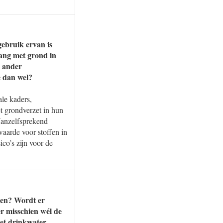
gebruik ervan is
gang met grond in
n ander
e dan wel?
le kaders,
t grondverzet in hun
Vanzelfsprekend
aarde voor stoffen in
o’s zijn voor de
den? Wordt er
er misschien wél de
et drinkwater