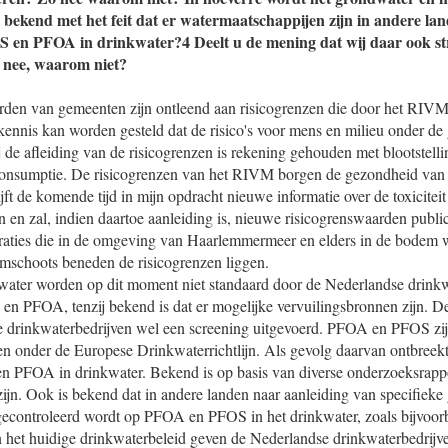
bekend met het feit dat er watermaatschappijen zijn in andere lan
 en PFOA in drinkwater?4 Deelt u de mening dat wij daar ook str
nee, waarom niet?
den van gemeenten zijn ontleend aan risicogrenzen die door het RIVM 
 kennis kan worden gesteld dat de risico's voor mens en milieu onder d
j de afleiding van de risicogrenzen is rekening gehouden met blootstell
onsumptie. De risicogrenzen van het RIVM borgen de gezondheid van
ft de komende tijd in mijn opdracht nieuwe informatie over de toxicitei
n en zal, indien daartoe aanleiding is, nieuwe risicogrenswaarden publi
traties die in de omgeving van Haarlemmermeer en elders in de bodem 
imschoots beneden de risicogrenzen liggen.
ater worden op dit moment niet standaard door de Nederlandse drinkw
n PFOA, tenzij bekend is dat er mogelijke vervuilingsbronnen zijn. De
e drinkwaterbedrijven wel een screening uitgevoerd. PFOA en PFOS zij
 onder de Europese Drinkwaterrichtlijn. Als gevolg daarvan ontbreek
n PFOA in drinkwater. Bekend is op basis van diverse onderzoeksrap
ijn. Ook is bekend dat in andere landen naar aanleiding van specifieke
gecontroleerd wordt op PFOA en PFOS in het drinkwater, zoals bijvoorb
an het huidige drinkwaterbeleid geven de Nederlandse drinkwaterbedrijv