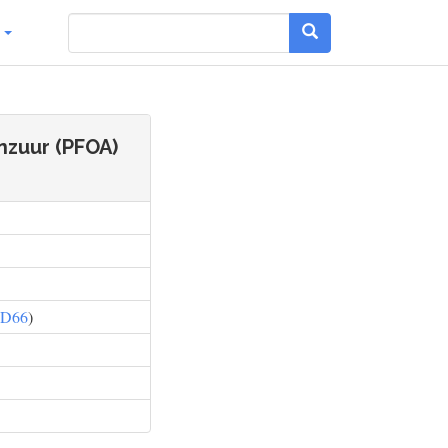
g
nzuur (PFOA)
D66
)