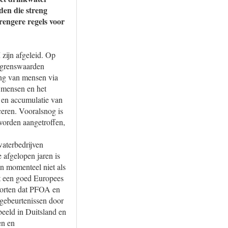
den die streng
engere regels voor
zijn afgeleid. Op
e grenswaarden
ing van mensen via
 mensen en het
t en accumulatie van
ceren. Vooralsnog is
worden aangetroffen,
aterbedrijven
 afgelopen jaren is
n momenteel niet als
t een goed Europees
porten dat PFOA en
 gebeurtenissen door
eeld in Duitsland en
en en