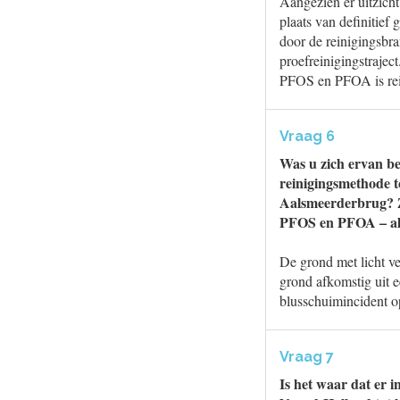
Aangezien er uitzicht
plaats van definitie
door de reinigingsbra
proefreinigingstrajec
PFOS en PFOA is reini
Vraag 6
Was u zich ervan be
reinigingsmethode t
Aalsmeerderbrug? Zo 
PFOS en PFOA – als
De grond met licht 
grond afkomstig uit e
blusschuimincident op
Vraag 7
Is het waar dat er 