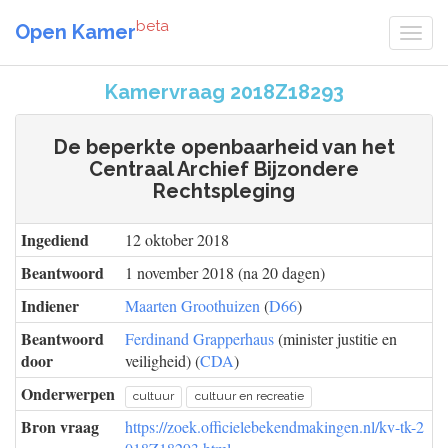
beta
Open Kamer
Kamervraag 2018Z18293
De beperkte openbaarheid van het
Centraal Archief Bijzondere
Rechtspleging
Ingediend
12 oktober 2018
Beantwoord
1 november 2018 (na 20 dagen)
Indiener
Maarten Groothuizen
(
D66
)
Beantwoord
Ferdinand Grapperhaus
(minister justitie en
door
veiligheid) (
CDA
)
Onderwerpen
cultuur
cultuur en recreatie
Bron vraag
https://zoek.officielebekendmakingen.nl/kv-tk-2