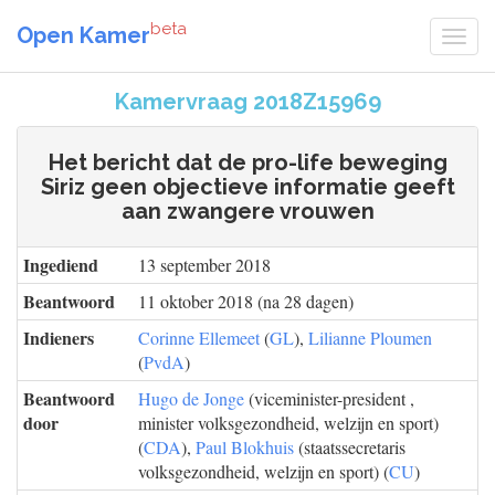
beta
Open Kamer
Kamervraag 2018Z15969
Het bericht dat de pro-life beweging
Siriz geen objectieve informatie geeft
aan zwangere vrouwen
Ingediend
13 september 2018
Beantwoord
11 oktober 2018 (na 28 dagen)
Indieners
Corinne Ellemeet
(
GL
),
Lilianne Ploumen
(
PvdA
)
Beantwoord
Hugo de Jonge
(viceminister-president ,
door
minister volksgezondheid, welzijn en sport)
(
CDA
),
Paul Blokhuis
(staatssecretaris
volksgezondheid, welzijn en sport) (
CU
)