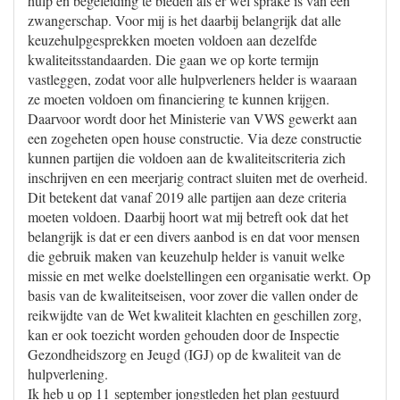
hulp en begeleiding te bieden als er wel sprake is van een
zwangerschap. Voor mij is het daarbij belangrijk dat alle
keuzehulpgesprekken moeten voldoen aan dezelfde
kwaliteitsstandaarden. Die gaan we op korte termijn
vastleggen, zodat voor alle hulpverleners helder is waaraan
ze moeten voldoen om financiering te kunnen krijgen.
Daarvoor wordt door het Ministerie van VWS gewerkt aan
een zogeheten open house constructie. Via deze constructie
kunnen partijen die voldoen aan de kwaliteitscriteria zich
inschrijven en een meerjarig contract sluiten met de overheid.
Dit betekent dat vanaf 2019 alle partijen aan deze criteria
moeten voldoen. Daarbij hoort wat mij betreft ook dat het
belangrijk is dat er een divers aanbod is en dat voor mensen
die gebruik maken van keuzehulp helder is vanuit welke
missie en met welke doelstellingen een organisatie werkt. Op
basis van de kwaliteitseisen, voor zover die vallen onder de
reikwijdte van de Wet kwaliteit klachten en geschillen zorg,
kan er ook toezicht worden gehouden door de Inspectie
Gezondheidszorg en Jeugd (IGJ) op de kwaliteit van de
hulpverlening.
Ik heb u op 11 september jongstleden het plan gestuurd