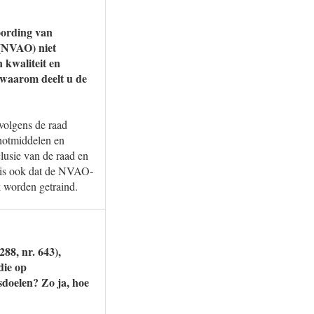
woording van
 (NVAO) niet
 kwaliteit en
, waarom deelt u de
volgens de raad
hotmiddelen en
lusie van de raad en
 is ook dat de NVAO-
k worden getraind.
88, nr. 643),
die op
sdoelen? Zo ja, hoe