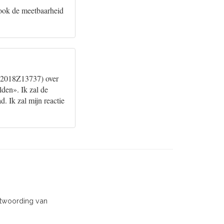
ook de meetbaarheid
d (2018Z13737) over
lden». Ik zal de
. Ik zal mijn reactie
antwoording van