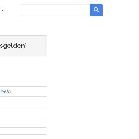
g
jsgelden’
(
D66
)