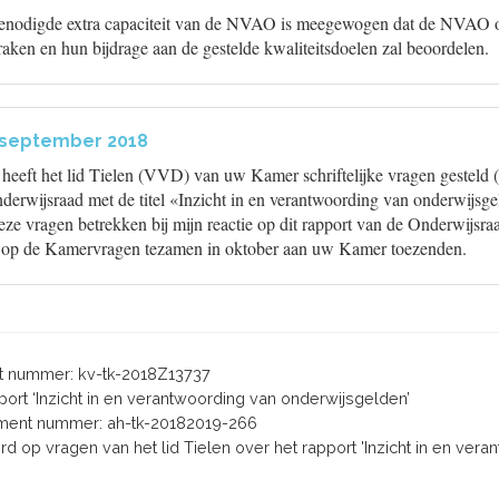
 benodigde extra capaciteit van de NVAO is meegewogen dat de NVAO 
raken en hun bijdrage aan de gestelde kwaliteitsdoelen zal beoordelen.
 september 2018
n heeft het lid Tielen (VVD) van uw Kamer schriftelijke vragen gestel
derwijsraad met de titel «Inzicht in en verantwoording van onderwijsge
e vragen betrekken bij mijn reactie op dit rapport van de Onderwijsraad
 op de Kamervragen tezamen in oktober aan uw Kamer toezenden.
 nummer: kv-tk-2018Z13737
apport ‘Inzicht in en verantwoording van onderwijsgelden’
ent nummer: ah-tk-20182019-266
ord op vragen van het lid Tielen over het rapport 'Inzicht in en ver