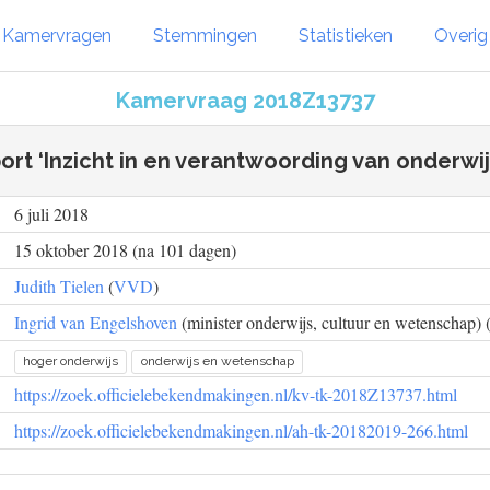
Kamervragen
Stemmingen
Statistieken
Overi
Kamervraag 2018Z13737
ort ‘Inzicht in en verantwoording van onderwi
6 juli 2018
15 oktober 2018 (na 101 dagen)
Judith Tielen
(
VVD
)
Ingrid van Engelshoven
(minister onderwijs, cultuur en wetenschap) 
hoger onderwijs
onderwijs en wetenschap
https://zoek.officielebekendmakingen.nl/kv-tk-2018Z13737.html
https://zoek.officielebekendmakingen.nl/ah-tk-20182019-266.html