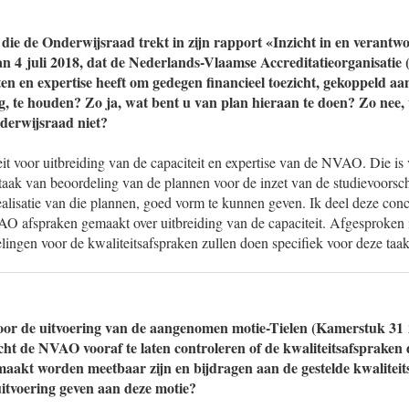
e die de Onderwijsraad trekt in zijn rapport «Inzicht in en verant
n 4 juli 2018, dat de Nederlands-Vlaamse Accreditatieorganisatie
en en expertise heeft om gedegen financieel toezicht, gekoppeld aan
ng, te houden? Zo ja, wat bent u van plan hieraan te doen? Zo nee
derwijsraad niet?
t voor uitbreiding van de capaciteit en expertise van de NVAO. Die is 
aak van beoordeling van de plannen voor de inzet van de studievoorsc
alisatie van die plannen, goed vorm te kunnen geven. Ik deel deze conc
O afspraken gemaakt over uitbreiding van de capaciteit. Afgesproken
lingen voor de kwaliteitsafspraken zullen doen specifiek voor deze taa
voor de uitvoering van de aangenomen motie-Tielen (Kamerstuk 31 2
ht de NVAO vooraf te laten controleren of de kwaliteitsafspraken 
emaakt worden meetbaar zijn en bijdragen aan de gestelde kwaliteit
uitvoering geven aan deze motie?