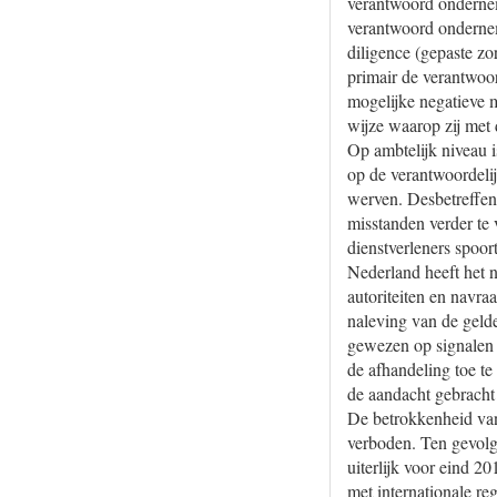
verantwoord ondernem
verantwoord onderne
diligence (gepaste zo
primair de verantwoor
mogelijke negatieve m
wijze waarop zij met 
Op ambtelijk niveau i
op de verantwoordeli
werven. Desbetreffen
misstanden verder te
dienstverleners spoor
Nederland heeft het 
autoriteiten en navra
naleving van de geld
gewezen op signalen
de afhandeling toe t
de aandacht gebrach
De betrokkenheid van
verboden. Ten gevol
uiterlijk voor eind 2
met internationale re