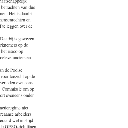
maatschappelijk
 betrachten van due
en. Het is daarbij
 mensenrechten en
f te leggen over de
 Daarbij is gewezen
erknemers op de
het risico op
oeleveranciers en
an de Poolse
 voor toezicht op de
 verleden eveneens
se Commissie om op
port eveneens onder
nctieregime niet
reaanse arbeiders
raard wel in strijd
t de OESO-richtlijnen