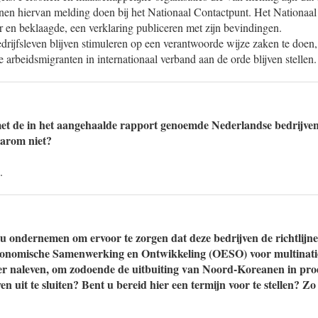
nen hiervan melding doen bij het Nationaal Contactpunt. Het Nationaal
r en beklaagde, een verklaring publiceren met zijn bevindingen.
edrijfsleven blijven stimuleren op een verantwoorde wijze zaken te doen
rbeidsmigranten in internationaal verband aan de orde blijven stellen.
et de in het aangehaalde rapport genoemde Nederlandse bedrijven
aarom niet?
.
u ondernemen om ervoor te zorgen dat deze bedrijven de richtlijn
conomische Samenwerking en Ontwikkeling (OESO) voor multinati
r naleven, om zodoende de uitbuiting van Noord-Koreanen in pro
n uit te sluiten? Bent u bereid hier een termijn voor te stellen? Zo