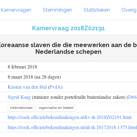
Kamervragen
Stemmingen
Statistieken
Overi
Kamervraag 2018Z02191
oreaanse slaven die die meewerken aan de 
Nederlandse schepen
8 februari 2018
8 maart 2018 (na 28 dagen)
Kirsten van den Hul
(
PvdA
)
Sigrid Kaag
(minister zonder portefeuille buitenlandse zaken) (
D66
internationaal
organisatie en beleid
https://zoek.officielebekendmakingen.nl/kv-tk-2018Z02191.html
https://zoek.officielebekendmakingen.nl/ah-tk-20172018-1375.html