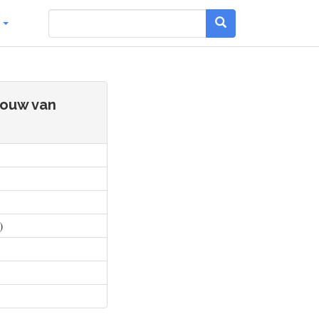
g
bouw van
)