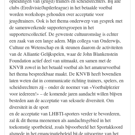
opleidingen van (jeugd) trainers en scheidsrechters. Bij alle
clubs (Eredivisie/Jupilerleague) in het betaalde voetbal
worden workshops gehouden over acceptatie voor
jeugdtrainers. Ook is het thema onderwerp van gesprek met
de samenwerkende supportersgroepen in het
supporterscollectief. De gewenste cultuuromslag is echter
een zaak van een lange adem. Mijn collega van Onderwijs,
Cultuur en Wetenschap en ik steunen daarom de activiteiten
van de Alliantie Gelijkspelen, waar de John Blankenstein
Foundation actief deel van uitmaakt, en samen met de
KNVB zowel in het betaald voetbal als het amateurvoetbal
het thema bespreekbaar maakt. De KNVB heeft bovendien
laten weten dat in communicatie richting trainers, spelers, en
scheidsrechters zij – onder de noemer van «Voetbalplezier
voor iedereen!» – de komende jaren aandacht willen blijven
besteden aan de acceptatie van seksuele diversiteit. Om
diversiteit in de sport
en de acceptatie van LHBTI-sporters verder te bevorderen,
zal ik dit thema meenemen als aandachtsgebied in het
toekomstig sportbeleid, zoals bijvoorbeeld het Sportakkoord
alsmede in het emancipatiebeleid bij de uitvoering van het