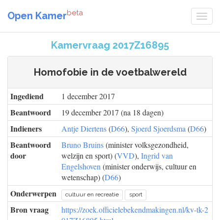
beta
Open Kamer
Kamervraag 2017Z16895
Homofobie in de voetbalwereld
Ingediend
1 december 2017
Beantwoord
19 december 2017 (na 18 dagen)
Indieners
Antje Diertens
(
D66
),
Sjoerd Sjoerdsma
(
D66
)
Beantwoord
Bruno Bruins
(minister volksgezondheid,
door
welzijn en sport) (
VVD
),
Ingrid van
Engelshoven
(minister onderwijs, cultuur en
wetenschap) (
D66
)
Onderwerpen
cultuur en recreatie
sport
Bron vraag
https://zoek.officielebekendmakingen.nl/kv-tk-2